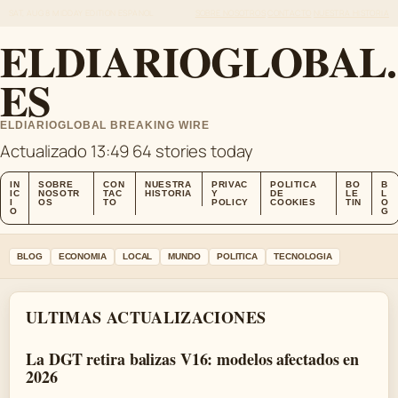
SAT, AUG 8
MIDDAY EDITION
ESPANOL
SOBRE NOSOTROS
CONTACTO
NUESTRA HISTORIA
ELDIARIOGLOBAL.
ES
ELDIARIOGLOBAL BREAKING WIRE
Actualizado 13:49
64 stories today
IN
SOBRE
CON
NUESTRA
PRIVAC
POLITICA
BO
B
IC
NOSOTR
TAC
HISTORIA
Y
DE
LE
L
I
OS
TO
POLICY
COOKIES
TIN
O
O
G
BLOG
ECONOMIA
LOCAL
MUNDO
POLITICA
TECNOLOGIA
ULTIMAS ACTUALIZACIONES
La DGT retira balizas V16: modelos afectados en
2026