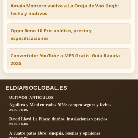
Amaia Montero vuelve a La Oreja de Van Gogh:
fecha y motivos
Oppo Reno 10 Pro: análisis, precio y
especificaciones
Convertidor YouTube a MP3 Gratis: Guía Rápida
2025
ELDIARIOGLOBAL.ES
ULTIMOS ARTICULOS
Aguilera y Meni entradas 2026: compra segura y fechas
2026-08-06
David Lloyd La Finca: dueños, instalaciones y precios
2026-08-05
A cuatro patas libro: sinopsis, reseñas y opiniones