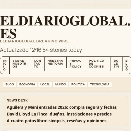
THU, AUG 6
MIDDAY EDITION
ESPANOL
SOBRE NOSOTROS
CONTACTO
NUESTRA HISTORIA
ELDIARIOGLOBAL.
ES
ELDIARIOGLOBAL BREAKING WIRE
Actualizado 12:16
64 stories today
IN
SOBRE
CON
NUESTRA
PRIVAC
POLITICA
BO
B
IC
NOSOTR
TAC
HISTORIA
Y
DE
LE
L
I
OS
TO
POLICY
COOKIES
TIN
O
O
G
BLOG
ECONOMIA
LOCAL
MUNDO
POLITICA
TECNOLOGIA
NEWS DESK
Aguilera y Meni entradas 2026: compra segura y fechas
David Lloyd La Finca: dueños, instalaciones y precios
A cuatro patas libro: sinopsis, reseñas y opiniones