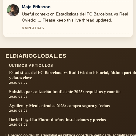
Maja Eriksson
Useful context on Estadísticas del FC Barcelona vs Real
Oviedo:.... Please keep this live thread updated.
8 MIN ATRAS
ELDIARIOGLOBAL.ES
ULTIMOS ARTICULOS
Estadísticas del FC Barcelona vs Real Oviedo: historial, último partid
y datos clave
2026-08-07
Subsidio por cotización insuficiente 2025: requisitos y cuantía
2026-08-06
Aguilera y Meni entradas 2026: compra segura y fechas
2026-08-06
David Lloyd La Finca: dueños, instalaciones y precios
2026-08-05
La redaccion de ElDiarioglobal.es publica cobertura verificada, actualizacion