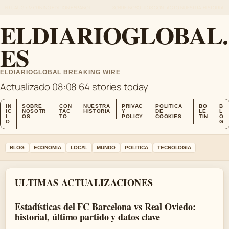
FRI, AUG 7
MORNING EDITION
ESPANOL
SOBRE NOSOTROS
CONTACTO
NUESTRA HISTORIA
ELDIARIOGLOBAL.
ES
ELDIARIOGLOBAL BREAKING WIRE
Actualizado 08:08
64 stories today
IN
SOBRE
CON
NUESTRA
PRIVAC
POLITICA
BO
B
IC
NOSOTR
TAC
HISTORIA
Y
DE
LE
L
I
OS
TO
POLICY
COOKIES
TIN
O
O
G
BLOG
ECONOMIA
LOCAL
MUNDO
POLITICA
TECNOLOGIA
ULTIMAS ACTUALIZACIONES
Estadísticas del FC Barcelona vs Real Oviedo:
historial, último partido y datos clave