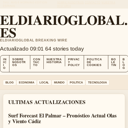
THU, AUG 6
MORNING EDITION
SOBRE NOSOTROS
CONTACTO
NUESTRA
ESPANOL
HISTORIA
ELDIARIOGLOBAL.
ES
ELDIARIOGLOBAL BREAKING WIRE
Actualizado 09:01
64 stories today
IN
SOBRE
CON
NUESTRA
PRIVAC
POLITICA
BO
B
IC
NOSOTR
TAC
HISTORIA
Y
DE
LE
L
I
OS
TO
POLICY
COOKIES
TIN
O
O
G
BLOG
ECONOMIA
LOCAL
MUNDO
POLITICA
TECNOLOGIA
ULTIMAS ACTUALIZACIONES
Surf Forecast El Palmar – Pronóstico Actual Olas
y Viento Cádiz