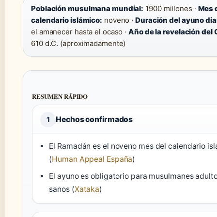
Población musulmana mundial:
1900 millones ·
Mes 
calendario islámico:
noveno ·
Duración del ayuno dia
el amanecer hasta el ocaso ·
Año de la revelación del 
610 d.C. (aproximadamente)
RESUMEN RÁPIDO
Hechos confirmados
1
El Ramadán es el noveno mes del calendario is
(
Human Appeal España
)
El ayuno es obligatorio para musulmanes adult
sanos (
Xataka
)