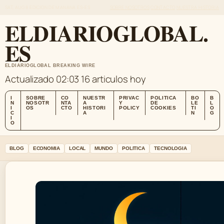
SAT, AUG 8
EDICION DE MANANA
ES-ES
SOBRE NOSOTROS
CONTACTO
NUESTRA HISTORIA
ELDIARIOGLOBAL.
ES
ELDIARIOGLOBAL BREAKING WIRE
Actualizado 02:03
16 articulos hoy
I
SOBRE
CO
NUESTR
PRIVAC
POLITICA
BO
B
N
NOSOTR
NTA
A
Y
DE
LE
L
I
OS
CTO
HISTORI
POLICY
COOKIES
TI
O
C
A
N
G
I
O
BLOG
ECONOMIA
LOCAL
MUNDO
POLITICA
TECNOLOGIA