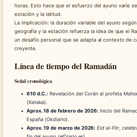
horas. Esto hace que el esfuerzo del ayuno varíe s
estación y la latitud.
La implicación: la duración variable del ayuno según
geografía y la estación refuerza la idea de que el 
un desafío personal que se adapta al contexto de 
creyente.
Línea de tiempo del Ramadán
Señal cronológica
610 d.C.:
Revelación del Corán al profeta Mah
(Xataka).
Aprox. 18 de febrero de 2026:
Inicio del Rama
España (Okdiario).
Aprox. 19 de marzo de 2026:
Eid al-Fitr
, celeb
fin del ayuno (elDiario.es).