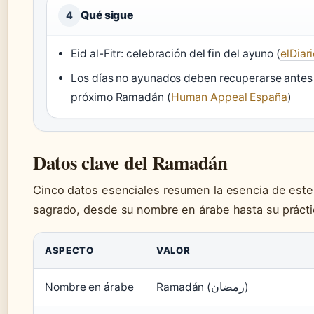
Qué sigue
4
Eid al-Fitr: celebración del fin del ayuno (
elDiar
Los días no ayunados deben recuperarse antes
próximo Ramadán (
Human Appeal España
)
Datos clave del Ramadán
Cinco datos esenciales resumen la esencia de est
sagrado, desde su nombre en árabe hasta su práctic
ASPECTO
VALOR
Nombre en árabe
Ramadán (رمضان)