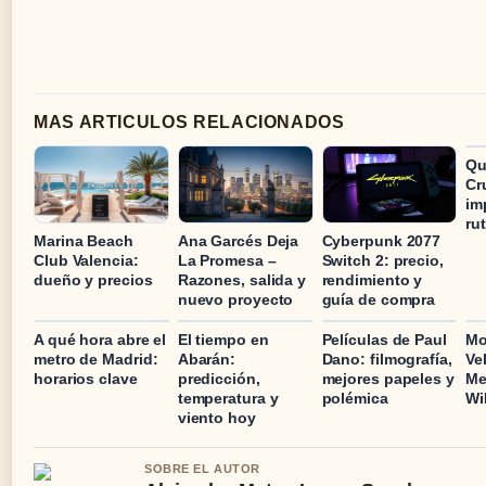
MAS ARTICULOS RELACIONADOS
Qu
Cr
im
ru
Marina Beach
Ana Garcés Deja
Cyberpunk 2077
Club Valencia:
La Promesa –
Switch 2: precio,
dueño y precios
Razones, salida y
rendimiento y
nuevo proyecto
guía de compra
A qué hora abre el
El tiempo en
Películas de Paul
Mo
metro de Madrid:
Abarán:
Dano: filmografía,
Ve
horarios clave
predicción,
mejores papeles y
Me
temperatura y
polémica
Wi
viento hoy
SOBRE EL AUTOR