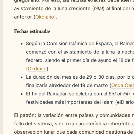
gregoriano. Por eso, las fechas exactas dependen 
avistamiento de la luna creciente (
hilal
) al final del
anterior (
Okdiario
).
Fechas estimadas
Según la Comisión Islámica de España, el Ram
comenzó con el avistamiento de la luna la noche
febrero, siendo el primer día de ayuno el 18 de 
(
Okdiario
).
La duración del mes es de 29 o 30 días, por lo 
finalizaría alrededor del 19 de marzo (
Onda Cer
El fin del Ramadán se celebra con el
Eid al-Fitr
,
festividades más importantes del islam (elDiario
El patrón: la variación entre países y comunidades 
fallo del sistema, sino una característica inherente a
observación lunar que cada comunidad gestiona d