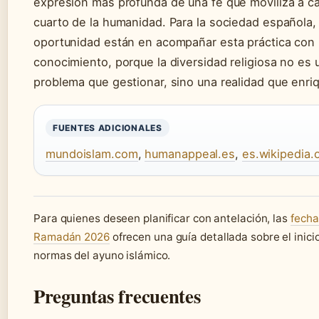
expresión más profunda de una fe que moviliza a ca
cuarto de la humanidad. Para la sociedad española, e
oportunidad están en acompañar esta práctica con 
conocimiento, porque la diversidad religiosa no es 
problema que gestionar, sino una realidad que enri
FUENTES ADICIONALES
mundoislam.com
,
humanappeal.es
,
es.wikipedia.
Para quienes deseen planificar con antelación, las
fecha
Ramadán 2026
ofrecen una guía detallada sobre el inicio
normas del ayuno islámico.
Preguntas frecuentes