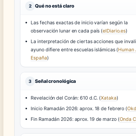
Qué no está claro
2
Las fechas exactas de inicio varían según la
observación lunar en cada país (
elDiario.es
)
La interpretación de ciertas acciones que inval
ayuno difiere entre escuelas islámicas (
Human 
España
)
Señal cronológica
3
Revelación del Corán: 610 d.C. (
Xataka
)
Inicio Ramadán 2026: aprox. 18 de febrero (
Okd
Fin Ramadán 2026: aprox. 19 de marzo (
Onda C