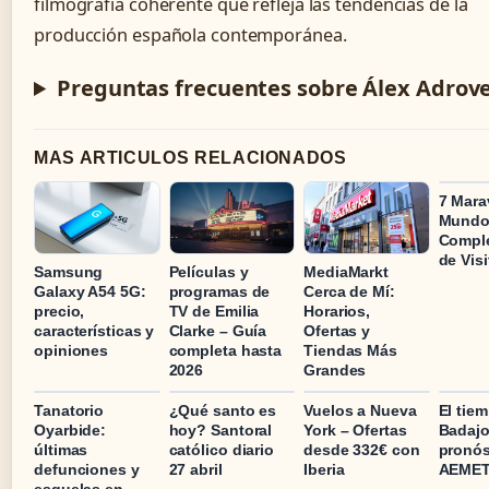
filmografía coherente que refleja las tendencias de la
producción española contemporánea.
Preguntas frecuentes sobre Álex Adrov
MAS ARTICULOS RELACIONADOS
7 Marav
Mundo 
Comple
de Visi
Samsung
Películas y
MediaMarkt
Galaxy A54 5G:
programas de
Cerca de Mí:
precio,
TV de Emilia
Horarios,
características y
Clarke – Guía
Ofertas y
opiniones
completa hasta
Tiendas Más
2026
Grandes
Tanatorio
¿Qué santo es
Vuelos a Nueva
El tie
Oyarbide:
hoy? Santoral
York – Ofertas
Badajo
últimas
católico diario
desde 332€ con
pronós
defunciones y
27 abril
Iberia
AEMET
esquelas en