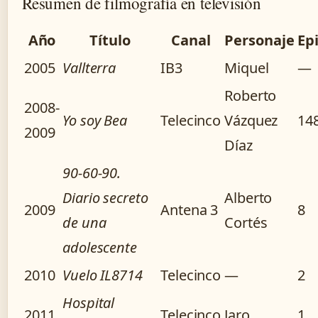
Resumen de filmografía en televisión
Año
Título
Canal
Personaje
Ep
2005
Vallterra
IB3
Miquel
—
Roberto
2008-
Yo soy Bea
Telecinco
Vázquez
14
2009
Díaz
90-60-90.
Diario secreto
Alberto
2009
Antena 3
8
de una
Cortés
adolescente
2010
Vuelo IL8714
Telecinco
—
2
Hospital
2011
Telecinco
Jaro
1