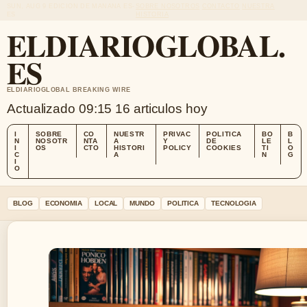
SUN, AUG 9
EDICION DE MANANA
ES-
SOBRE NOSOTROS
CONTACTO
NUESTRA
ES
HISTORIA
ELDIARIOGLOBAL.
ES
ELDIARIOGLOBAL BREAKING WIRE
Actualizado 09:15
16 articulos hoy
I
SOBRE
CO
NUESTR
PRIVAC
POLITICA
BO
B
N
NOSOTR
NTA
A
Y
DE
LE
L
I
OS
CTO
HISTORI
POLICY
COOKIES
TI
O
C
A
N
G
I
O
BLOG
ECONOMIA
LOCAL
MUNDO
POLITICA
TECNOLOGIA