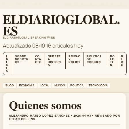
FRI, AUG 7
EDICION DE MANANA
ES-ES
SOBRE NOSOTROS
CONTACTO
NUESTRA HISTORIA
ELDIARIOGLOBAL.
ES
ELDIARIOGLOBAL BREAKING WIRE
Actualizado 08:10
16 articulos hoy
I
SOBRE
CO
NUESTR
PRIVAC
POLITICA
BO
B
N
NOSOTR
NTA
A
Y
DE
LE
L
I
OS
CTO
HISTORI
POLICY
COOKIES
TI
O
C
A
N
G
I
O
BLOG
ECONOMIA
LOCAL
MUNDO
POLITICA
TECNOLOGIA
Quienes somos
ALEJANDRO MATEO LOPEZ SANCHEZ • 2026-04-03 • REVISADO POR
ETHAN COLLINS