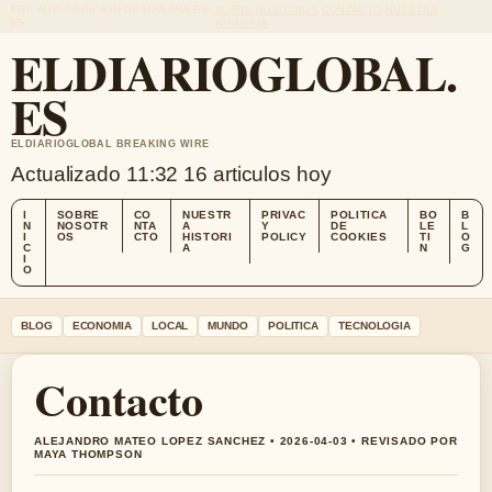
FRI, AUG 7
EDICION DE MANANA
ES-
SOBRE NOSOTROS
CONTACTO
NUESTRA
ES
HISTORIA
ELDIARIOGLOBAL.
ES
ELDIARIOGLOBAL BREAKING WIRE
Actualizado 11:32
16 articulos hoy
I
SOBRE
CO
NUESTR
PRIVAC
POLITICA
BO
B
N
NOSOTR
NTA
A
Y
DE
LE
L
I
OS
CTO
HISTORI
POLICY
COOKIES
TI
O
C
A
N
G
I
O
BLOG
ECONOMIA
LOCAL
MUNDO
POLITICA
TECNOLOGIA
Contacto
ALEJANDRO MATEO LOPEZ SANCHEZ • 2026-04-03 • REVISADO POR
MAYA THOMPSON