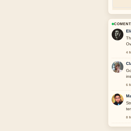
COMENT
El
Th
Ov
4 
Cl
Go
in
thi
6 
Ma
St
te
8 