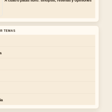
A cuatro patas libro: sinopsis, reseñas y opiniones
R TEMAS
a
ia