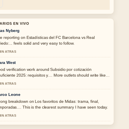
ARIOS EN VIVO
ias Nyberg
e reporting on Estadísticas del FC Barcelona vs Real
iedo:... feels solid and very easy to follow.
MIN ATRAS
ara West
od verification work around Subsidio por cotización
suficiente 2025: requisitos y.... More outlets should write like
s.
MIN ATRAS
rco Leone
rong breakdown on Los favoritos de Midas: trama, final,
mporadas.... This is the clearest summary I have seen today.
MIN ATRAS