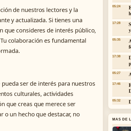
E
05:24
ación de nuestros lectores y la
h
nte y actualizada. Si tienes una
S
17:28
n que consideres de interés público,
y
. Tu colaboración es fundamental
05:35
f
ormada.
D
17:38
p
A
05:27
pueda ser de interés para nuestros
E
17:46
D
entos culturales, actividades
D
05:32
ión que creas que merece ser
ar o un hecho que destacar, no
MAS DE 