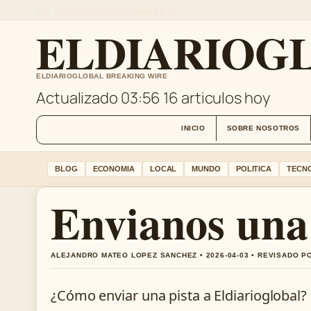
SAT, AUG 8
EDICION DE MANANA
ES-ES
ELDIARIOGL
ELDIARIOGLOBAL BREAKING WIRE
Actualizado 03:56
16 articulos hoy
INICIO
SOBRE NOSOTROS
BLOG
ECONOMIA
LOCAL
MUNDO
POLITICA
TECN
Envianos una 
ALEJANDRO MATEO LOPEZ SANCHEZ • 2026-04-03 • REVISADO P
¿Cómo enviar una pista a Eldiarioglobal?