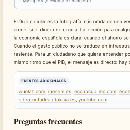
– MyTripleA (diccionario financiero)
El flujo circular es la fotografía más nítida de un
crecer si el dinero no circula. La lección para cualq
la economía española es clara: cuando el ahorro se 
Cuando el gasto público no se traduce en infraestruc
resiente. Para un ciudadano que quiere entender po
mismo ritmo que el PIB, el mensaje es directo: hay q
FUENTES ADICIONALES
wuolah.com
,
inesem.es
,
econosublime.com
,
eco
edea.juntadeandalucia.es
,
youtube.com
Preguntas frecuentes