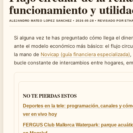
funcionamiento y utilid
ALEJANDRO MATEO LOPEZ SANCHEZ • 2026-05-28 • REVISADO POR ETH
Si alguna vez te has preguntado cómo llega el dinero 
ante el modelo económico más básico: el flujo circul
la mano de
Novicap (guía financiera especializada)
,
bucle constante de intercambios entre hogares, emp
NO TE PIERDAS ESTOS
Deportes en la tele: programación, canales y có
ver en vivo hoy
FERGUS Club Mallorca Waterpark: parque acuáti