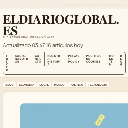
FRI, AUG 7
EDICION DE MANANA
ES-ES
SOBRE NOSOTROS
CONTACTO
NUESTRA HISTORIA
ELDIARIOGLOBAL.
ES
ELDIARIOGLOBAL BREAKING WIRE
Actualizado 03:47
16 articulos hoy
I
SOBRE
CO
NUESTR
PRIVAC
POLITICA
BO
B
N
NOSOTR
NTA
A
Y
DE
LE
L
I
OS
CTO
HISTORI
POLICY
COOKIES
TI
O
C
A
N
G
I
O
BLOG
ECONOMIA
LOCAL
MUNDO
POLITICA
TECNOLOGIA