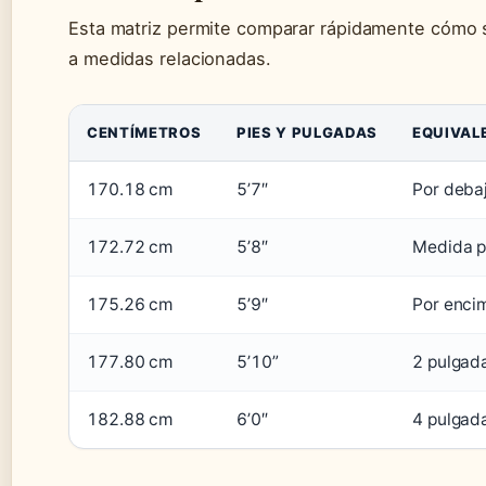
Esta matriz permite comparar rápidamente cómo s
a medidas relacionadas.
CENTÍMETROS
PIES Y PULGADAS
EQUIVAL
170.18 cm
5’7″
Por debaj
172.72 cm
5’8″
Medida p
175.26 cm
5’9″
Por enci
177.80 cm
5’10”
2 pulgad
182.88 cm
6’0″
4 pulgad