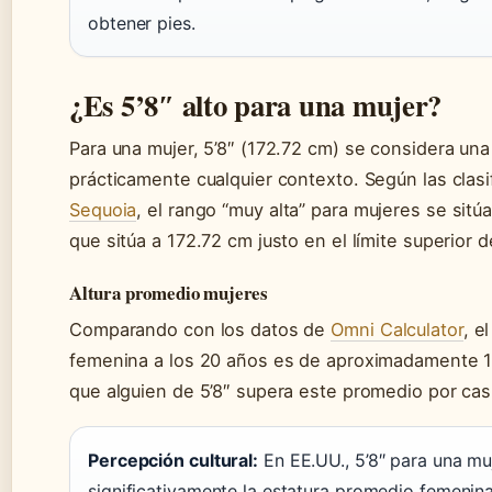
obtener pies.
¿Es 5’8″ alto para una mujer?
Para una mujer, 5’8″ (172.72 cm) se considera una
prácticamente cualquier contexto. Según las clas
Sequoia
, el rango “muy alta” para mujeres se sitú
que sitúa a 172.72 cm justo en el límite superior d
Altura promedio mujeres
Comparando con los datos de
Omni Calculator
, e
femenina a los 20 años es de aproximadamente 16
que alguien de 5’8″ supera este promedio por cas
Percepción cultural:
En EE.UU., 5’8″ para una mu
significativamente la estatura promedio femenina