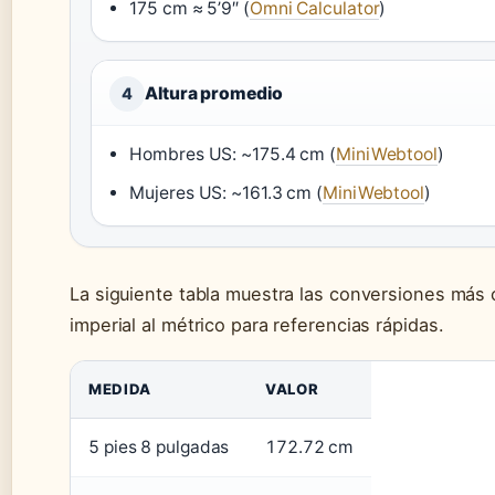
175 cm ≈ 5’9″ (
Omni Calculator
)
Altura promedio
4
Hombres US: ~175.4 cm (
MiniWebtool
)
Mujeres US: ~161.3 cm (
MiniWebtool
)
La siguiente tabla muestra las conversiones más
imperial al métrico para referencias rápidas.
MEDIDA
VALOR
5 pies 8 pulgadas
172.72 cm