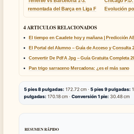
Tenerife vs Barcelona 1-3:
Chicago P.D.
remontada del Barça en Liga F
Evolución po
4 ARTICULOS RELACIONADOS
El tiempo en Caudete hoy y mañana | Predicción 
El Portal del Alumno – Guía de Acceso y Consulta 
Convertir De Pdf A Jpg – Guía Gratuita Completa 2
Pan trigo sarraceno Mercadona: ¿es el más sano
5 pies 8 pulgadas:
172.72 cm ·
5 pies 9 pulgadas:
1
pulgadas:
170.18 cm ·
Conversión 1 pie:
30.48 cm
RESUMEN RÁPIDO