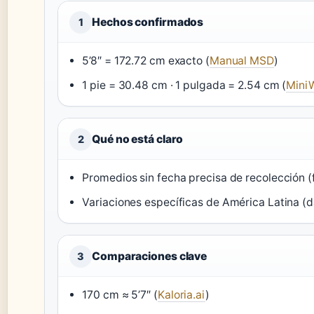
Hechos confirmados
1
5’8″ = 172.72 cm exacto (
Manual MSD
)
1 pie = 30.48 cm · 1 pulgada = 2.54 cm (
Mini
Qué no está claro
2
Promedios sin fecha precisa de recolección (
Variaciones específicas de América Latina (d
Comparaciones clave
3
170 cm ≈ 5’7″ (
Kaloria.ai
)