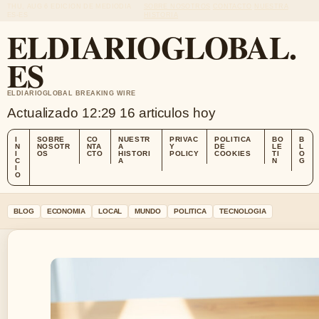
THU, AUG 6
EDICION DE MEDIODIA
SOBRE NOSOTROS
CONTACTO
NUESTRA
ES-ES
HISTORIA
ELDIARIOGLOBAL.
ES
ELDIARIOGLOBAL BREAKING WIRE
Actualizado 12:29
16 articulos hoy
I
SOBRE
CO
NUESTR
PRIVAC
POLITICA
BO
B
N
NOSOTR
NTA
A
Y
DE
LE
L
I
OS
CTO
HISTORI
POLICY
COOKIES
TI
O
C
A
N
G
I
O
BLOG
ECONOMIA
LOCAL
MUNDO
POLITICA
TECNOLOGIA