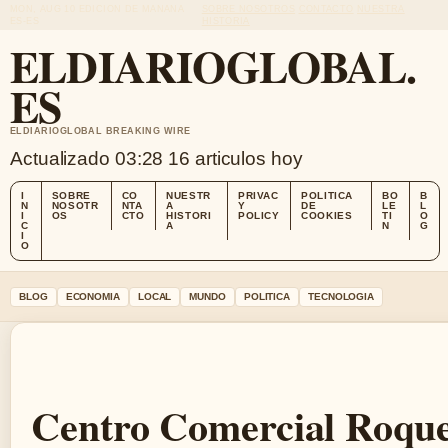
MON, AUG 10
EDICION DE MANANA
SOBRE NOSOTROS
CONTACTO
NUESTRA
ES-ES
HISTORIA
ELDIARIOGLOBAL.
ES
ELDIARIOGLOBAL BREAKING WIRE
Actualizado 03:28
16 articulos hoy
I
SOBRE
CO
NUESTR
PRIVAC
POLITICA
BO
B
N
NOSOTR
NTA
A
Y
DE
LE
L
I
OS
CTO
HISTORI
POLICY
COOKIES
TI
O
C
A
N
G
I
O
BLOG
ECONOMIA
LOCAL
MUNDO
POLITICA
TECNOLOGIA
Centro Comercial Roque