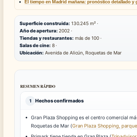
El tiempo en Madrid mañana: pronóstico detallado y g
Superficie construida:
130.245 m² ·
Año de apertura:
2002 ·
Tiendas y restaurantes:
más de 100 ·
Salas de cine:
8 ·
Ubicación:
Avenida de Alicún, Roquetas de Mar
RESUMEN RÁPIDO
Hechos confirmados
1
Gran Plaza Shopping es el centro comercial m
Roquetas de Mar (
Gran Plaza Shopping, parque 
Primark tiene tienda en Gran Plaza (
Tripadvisor