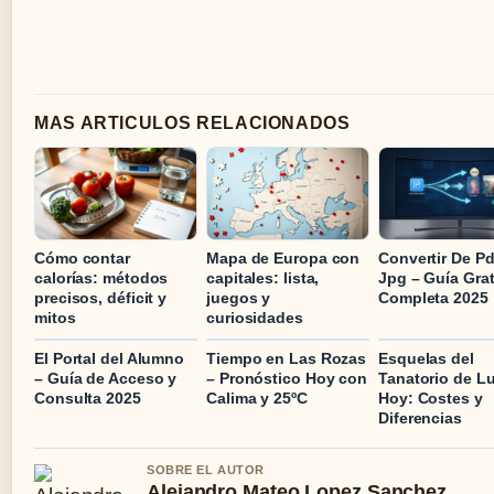
MAS ARTICULOS RELACIONADOS
Cómo contar
Mapa de Europa con
Convertir De Pd
calorías: métodos
capitales: lista,
Jpg – Guía Grat
precisos, déficit y
juegos y
Completa 2025
mitos
curiosidades
El Portal del Alumno
Tiempo en Las Rozas
Esquelas del
– Guía de Acceso y
– Pronóstico Hoy con
Tanatorio de L
Consulta 2025
Calima y 25ºC
Hoy: Costes y
Diferencias
SOBRE EL AUTOR
Alejandro Mateo Lopez Sanchez