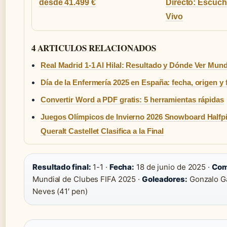
desde 41.499 €
Directo: Escuch
Vivo
4 ARTICULOS RELACIONADOS
Real Madrid 1-1 Al Hilal: Resultado y Dónde Ver Mund
Día de la Enfermería 2025 en España: fecha, origen y 
Convertir Word a PDF gratis: 5 herramientas rápidas
Juegos Olímpicos de Invierno 2026 Snowboard Halfp
Queralt Castellet Clasifica a la Final
Resultado final:
1-1 ·
Fecha:
18 de junio de 2025 ·
Com
Mundial de Clubes FIFA 2025 ·
Goleadores:
Gonzalo Ga
Neves (41′ pen)