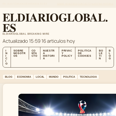
FRI, AUG 7
EDICION DE MEDIODIA
ES-ES
SOBRE NOSOTROS
CONTACTO
NUESTRA HISTORIA
ELDIARIOGLOBAL.
ES
ELDIARIOGLOBAL BREAKING WIRE
Actualizado 15:59
16 articulos hoy
I
SOBRE
CO
NUESTR
PRIVAC
POLITICA
BO
B
N
NOSOTR
NTA
A
Y
DE
LE
L
I
OS
CTO
HISTORI
POLICY
COOKIES
TI
O
C
A
N
G
I
O
BLOG
ECONOMIA
LOCAL
MUNDO
POLITICA
TECNOLOGIA