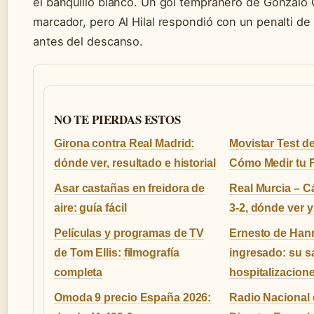
el banquillo blanco. Un gol tempranero de Gonzalo G
marcador, pero Al Hilal respondió con un penalti d
antes del descanso.
NO TE PIERDAS ESTOS
Girona contra Real Madrid:
Movistar Test d
dónde ver, resultado e historial
Cómo Medir tu F
Asar castañas en freidora de
Real Murcia – C
aire: guía fácil
3-2, dónde ver y
Películas y programas de TV
Ernesto de Han
de Tom Ellis: filmografía
ingresado: su s
completa
hospitalizacion
Omoda 9 precio España 2026:
Radio Nacional