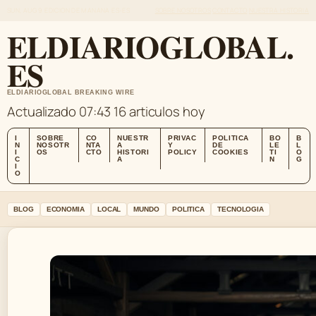
SUN, AUG 9
EDICION DE MANANA
ES-ES
SOBRE NOSOTROS
CONTACTO
NUESTRA HISTORIA
ELDIARIOGLOBAL.
ES
ELDIARIOGLOBAL BREAKING WIRE
Actualizado 07:43
16 articulos hoy
I
SOBRE
CO
NUESTR
PRIVAC
POLITICA
BO
B
N
NOSOTR
NTA
A
Y
DE
LE
L
I
OS
CTO
HISTORI
POLICY
COOKIES
TI
O
C
A
N
G
I
O
BLOG
ECONOMIA
LOCAL
MUNDO
POLITICA
TECNOLOGIA