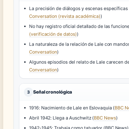
La precisión de diálogos y escenas específicas 
Conversation (revista académica)
)
No hay registro oficial detallado de las funcio
(verificación de datos)
)
La naturaleza de la relación de Lale con mandos
Conversation
)
Algunos episodios del relato de Lale carecen 
Conversation
)
Señal cronológica
3
1916: Nacimiento de Lale en Eslovaquia (
BBC N
Abril 1942: Llega a Auschwitz (
BBC News
)
1942-1945: Trabaja como tatuador (BBC News)