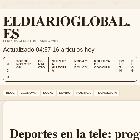
THU, AUG 6
EDICION DE MANANA
ES-
SOBRE NOSOTROS
CONTACTO
NUESTRA
ES
HISTORIA
ELDIARIOGLOBAL.
ES
ELDIARIOGLOBAL BREAKING WIRE
Actualizado 04:57
16 articulos hoy
I
SOBRE
CO
NUESTR
PRIVAC
POLITICA
BO
B
N
NOSOTR
NTA
A
Y
DE
LE
L
I
OS
CTO
HISTORI
POLICY
COOKIES
TI
O
C
A
N
G
I
O
BLOG
ECONOMIA
LOCAL
MUNDO
POLITICA
TECNOLOGIA
Deportes en la tele: pro