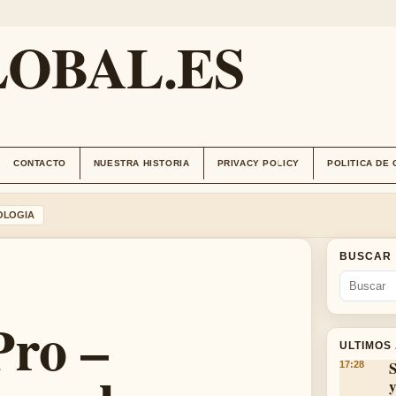
OBAL.ES
CONTACTO
NUESTRA HISTORIA
PRIVACY POLICY
POLITICA DE
OLOGIA
BUSCAR
Pro –
ULTIMOS
S
17:28
y