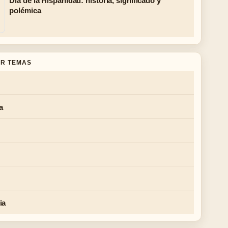
Día de la Hispanidad: historia, significado y
polémica
R TEMAS
a
ia