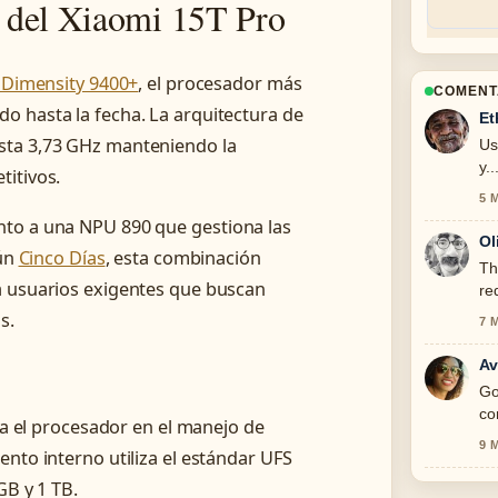
 del Xiaomi 15T Pro
Dimensity 9400+
, el procesador más
COMENT
o hasta la fecha. La arquitectura de
Et
sta 3,73 GHz manteniendo la
Us
y.
titivos.
5 
nto a una NPU 890 que gestiona las
Ol
gún
Cinco Días
, esta combinación
Th
a usuarios exigentes que buscan
re
s.
7 
Av
Go
co
el procesador en el manejo de
9 
ento interno utiliza el estándar UFS
GB y 1 TB.