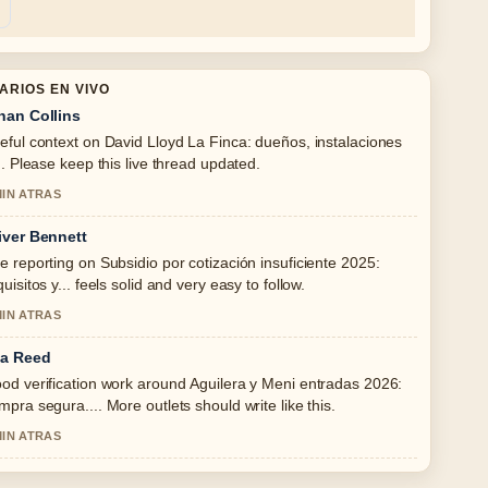
ARIOS EN VIVO
han Collins
eful context on David Lloyd La Finca: dueños, instalaciones
... Please keep this live thread updated.
MIN ATRAS
iver Bennett
e reporting on Subsidio por cotización insuficiente 2025:
quisitos y... feels solid and very easy to follow.
MIN ATRAS
a Reed
od verification work around Aguilera y Meni entradas 2026:
mpra segura.... More outlets should write like this.
MIN ATRAS