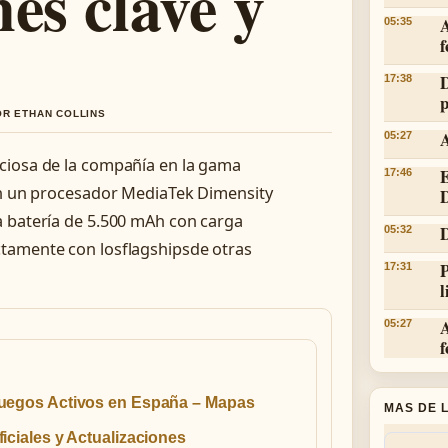
es clave y
05:35
f
D
17:38
p
OR ETHAN COLLINS
A
05:27
ciosa de la compañía en la gama
E
17:46
con un procesador MediaTek Dimensity
D
a batería de 5.500 mAh con carga
D
05:32
ctamente con losflagshipsde otras
17:31
l
05:27
f
uegos Activos en España – Mapas
MAS DE 
ficiales y Actualizaciones