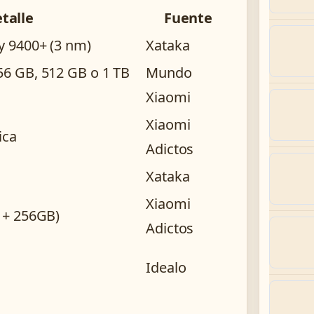
talle
Fuente
y 9400+ (3 nm)
Xataka
6 GB, 512 GB o 1 TB
Mundo
Xiaomi
Xiaomi
ica
Adictos
Xataka
Xiaomi
 + 256GB)
Adictos
Idealo