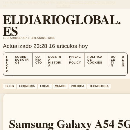
FRI, AUG 7
EDICION NOCTURNA
ES-
SOBRE NOSOTROS
CONTACTO
NUESTRA
ES
HISTORIA
ELDIARIOGLOBAL.
ES
ELDIARIOGLOBAL BREAKING WIRE
Actualizado 23:28
16 articulos hoy
I
SOBRE
CO
NUESTR
PRIVAC
POLITICA
BO
B
N
NOSOTR
NTA
A
Y
DE
LE
L
I
OS
CTO
HISTORI
POLICY
COOKIES
TI
O
C
A
N
G
I
O
BLOG
ECONOMIA
LOCAL
MUNDO
POLITICA
TECNOLOGIA
Samsung Galaxy A54 5G: 