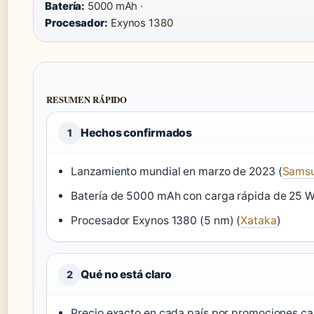
Batería:
5000 mAh ·
Procesador:
Exynos 1380
RESUMEN RÁPIDO
Hechos confirmados
1
Lanzamiento mundial en marzo de 2023 (
Sams
Batería de 5000 mAh con carga rápida de 25 W
Procesador Exynos 1380 (5 nm) (
Xataka
)
Qué no está claro
2
Precio exacto en cada país por promociones c