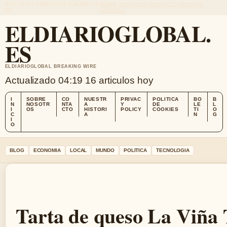
SUN, AUG 9
EDICION DE MANANA
ES-
SOBRE NOSOTROS
CONTACTO
NUESTRA
ES
HISTORIA
ELDIARIOGLOBAL.
ES
ELDIARIOGLOBAL BREAKING WIRE
Actualizado 04:19
16 articulos hoy
I
SOBRE
CO
NUESTR
PRIVAC
POLITICA
BO
B
N
NOSOTR
NTA
A
Y
DE
LE
L
I
OS
CTO
HISTORI
POLICY
COOKIES
TI
O
C
A
N
G
I
O
BLOG
ECONOMIA
LOCAL
MUNDO
POLITICA
TECNOLOGIA
Tarta de queso La Viña 