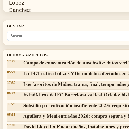
BUSCAR
ULTIMOS ARTICULOS
Campo de concentración de Auschwitz: datos verif
17:25
La DGT retira balizas V16: modelos afectados en
05:27
Los favoritos de Midas: trama, final, temporadas 
17:30
Estadísticas del FC Barcelona vs Real Oviedo: hist
05:24
Subsidio por cotización insuficiente 2025: requisit
17:28
Aguilera y Meni entradas 2026: compra segura y 
05:35
David Lloyd La Finca: dueños, instalaciones y prec
17:38