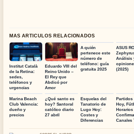
MAS ARTICULOS RELACIONADOS
A quién
ASUS R
pertenece este
Zephyru
número de
Análisis 
teléfono: guía
opinion
Institut Català
Eduardo VIII del
gratuita 2025
(2025)
de la Retina:
Reino Unido –
sedes,
El Rey que
teléfonos y
Abdicó por
urgencias
Amor
Marina Beach
¿Qué santo es
Esquelas del
Partidos
Club Valencia:
hoy? Santoral
Tanatorio de
Hoy, Fút
dueño y
católico diario
Lugo Hoy:
Horarios
precios
27 abril
Costes y
Confirm
Diferencias
Canales