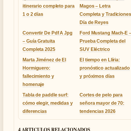
itinerario completo para
Magos – Letra
1 o 2 días
Completa y Tradicione
Día de Reyes
Convertir De Pdf A Jpg
Ford Mustang Mach-E 
– Guía Gratuita
Prueba Completa del
Completa 2025
SUV Eléctrico
Marta Jiménez de El
El tiempo en Llíria:
Hormiguero:
pronóstico actualizado
fallecimiento y
y próximos días
homenaje
Tabla de paddle surf:
Cortes de pelo para
cómo elegir, medidas y
señora mayor de 70:
diferencias
tendencias 2026
4 ARTICULOS RELACIONADOS