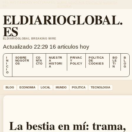
FRI, AUG 7
EDICION NOCTURNA
ES-
SOBRE NOSOTROS
CONTACTO
NUESTRA
ES
HISTORIA
ELDIARIOGLOBAL.
ES
ELDIARIOGLOBAL BREAKING WIRE
Actualizado 22:29
16 articulos hoy
I
SOBRE
CO
NUESTR
PRIVAC
POLITICA
BO
B
N
NOSOTR
NTA
A
Y
DE
LE
L
I
OS
CTO
HISTORI
POLICY
COOKIES
TI
O
C
A
N
G
I
O
BLOG
ECONOMIA
LOCAL
MUNDO
POLITICA
TECNOLOGIA
La bestia en mí: trama,