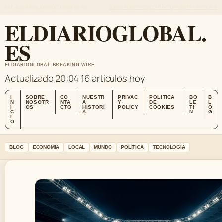
SAT, AUG 8
EDICION NOCTURNA
ES-ES
SOBRE NOSOTROS
CONTACTO
NUESTRA HISTORIA
ELDIARIOGLOBAL.
ES
ELDIARIOGLOBAL BREAKING WIRE
Actualizado 20:04
16 articulos hoy
I
SOBRE
CO
NUESTR
PRIVAC
POLITICA
BO
B
N
NOSOTR
NTA
A
Y
DE
LE
L
I
OS
CTO
HISTORI
POLICY
COOKIES
TI
O
C
A
N
G
I
O
BLOG
ECONOMIA
LOCAL
MUNDO
POLITICA
TECNOLOGIA