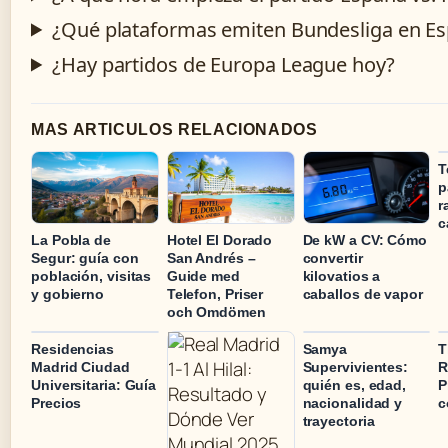
¿Qué plataformas emiten Bundesliga en E
¿Hay partidos de Europa League hoy?
MAS ARTICULOS RELACIONADOS
T
p
r
c
La Pobla de
Hotel El Dorado
De kW a CV: Cómo
Segur: guía con
San Andrés –
convertir
población, visitas
Guide med
kilovatios a
y gobierno
Telefon, Priser
caballos de vapor
och Omdömen
Residencias
Samya
T
Madrid Ciudad
Supervivientes:
R
Universitaria: Guía
quién es, edad,
P
Precios
nacionalidad y
c
trayectoria