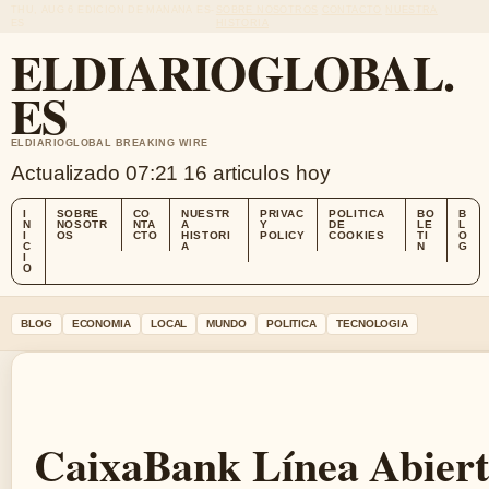
THU, AUG 6
EDICION DE MANANA
ES-
SOBRE NOSOTROS
CONTACTO
NUESTRA
ES
HISTORIA
ELDIARIOGLOBAL.
ES
ELDIARIOGLOBAL BREAKING WIRE
Actualizado 07:21
16 articulos hoy
I
SOBRE
CO
NUESTR
PRIVAC
POLITICA
BO
B
N
NOSOTR
NTA
A
Y
DE
LE
L
I
OS
CTO
HISTORI
POLICY
COOKIES
TI
O
C
A
N
G
I
O
BLOG
ECONOMIA
LOCAL
MUNDO
POLITICA
TECNOLOGIA
CaixaBank Línea Abiert