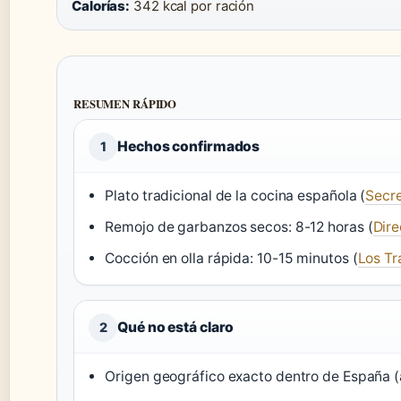
Calorías:
342 kcal por ración
RESUMEN RÁPIDO
Hechos confirmados
1
Plato tradicional de la cocina española (
Secre
Remojo de garbanzos secos: 8-12 horas (
Dire
Cocción en olla rápida: 10-15 minutos (
Los T
Qué no está claro
2
Origen geográfico exacto dentro de España (a