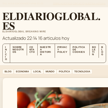
THU, AUG 6
EDICION NOCTURNA
ES-ES
SOBRE NOSOTROS
CONTACTO
NUESTRA HISTORIA
ELDIARIOGLOBAL.
ES
ELDIARIOGLOBAL BREAKING WIRE
Actualizado 22:14
16 articulos hoy
I
SOBRE
CO
NUESTR
PRIVAC
POLITICA
BO
B
N
NOSOTR
NTA
A
Y
DE
LE
L
I
OS
CTO
HISTORI
POLICY
COOKIES
TI
O
C
A
N
G
I
O
BLOG
ECONOMIA
LOCAL
MUNDO
POLITICA
TECNOLOGIA