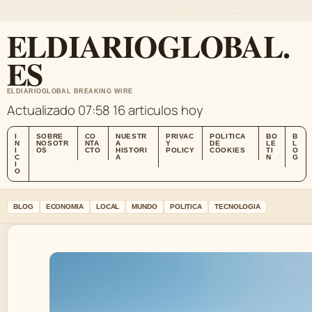
SAT, AUG 8
EDICION DE MANANA
ES-ES
SOBRE NOSOTROS
CONTACTO
NUESTRA HISTORIA
ELDIARIOGLOBAL.
ES
ELDIARIOGLOBAL BREAKING WIRE
Actualizado 07:58
16 articulos hoy
I
SOBRE
CO
NUESTR
PRIVAC
POLITICA
BO
B
N
NOSOTR
NTA
A
Y
DE
LE
L
I
OS
CTO
HISTORI
POLICY
COOKIES
TI
O
C
A
N
G
I
O
BLOG
ECONOMIA
LOCAL
MUNDO
POLITICA
TECNOLOGIA