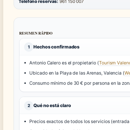
Teléfono reservas:
961 150 007
RESUMEN RÁPIDO
Hechos confirmados
1
Antonio Calero es el propietario (
Tourism Valenci
Ubicado en la Playa de las Arenas, Valencia (
We
Consumo mínimo de 30 € por persona en la zo
Qué no está claro
2
Precios exactos de todos los servicios (entrad