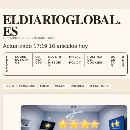
THU, AUG 6
EDICION DE MEDIODIA
SOBRE NOSOTROS
CONTACTO
NUESTRA
ES-ES
HISTORIA
ELDIARIOGLOBAL.
ES
ELDIARIOGLOBAL BREAKING WIRE
Actualizado 17:19
16 articulos hoy
I
SOBRE
CO
NUESTR
PRIVAC
POLITICA
BO
B
N
NOSOTR
NTA
A
Y
DE
LE
L
I
OS
CTO
HISTORI
POLICY
COOKIES
TI
O
C
A
N
G
I
O
BLOG
ECONOMIA
LOCAL
MUNDO
POLITICA
TECNOLOGIA