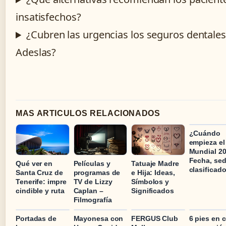
insatisfechos?
¿Cubren las urgencias los seguros dentales
Adeslas?
MAS ARTICULOS RELACIONADOS
¿Cuándo
empieza el
Mundial 2
Fecha, sed
Qué ver en
Películas y
Tatuaje Madre
clasificad
Santa Cruz de
programas de
e Hija: Ideas,
Tenerife: impre
TV de Lizzy
Símbolos y
cindible y ruta
Caplan –
Significados
Filmografía
Portadas de
Mayonesa con
FERGUS Club
6 pies en 