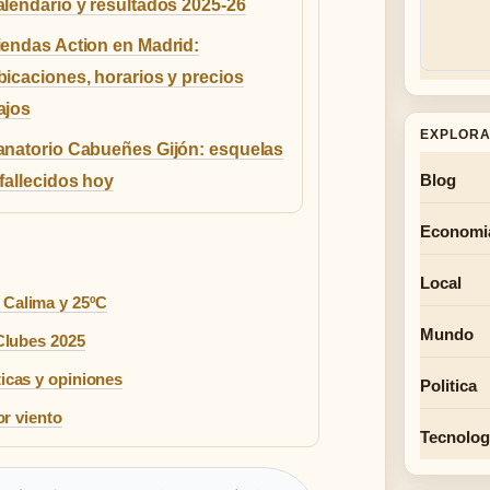
alendario y resultados 2025-26
iendas Action en Madrid:
bicaciones, horarios y precios
ajos
EXPLORA
anatorio Cabueñes Gijón: esquelas
Blog
 fallecidos hoy
Economi
Local
 Calima y 25ºC
Mundo
 Clubes 2025
icas y opiniones
Politica
or viento
Tecnolog