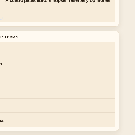
A cuatro patas libro: sinopsis, reseñas y opiniones
R TEMAS
a
ia