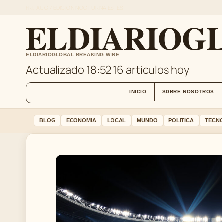
FRI, AUG 7
EDICION NOCTURNA
ES-ES
ELDIARIOGL
ELDIARIOGLOBAL BREAKING WIRE
Actualizado 18:52
16 articulos hoy
INICIO
SOBRE NOSOTROS
BLOG
ECONOMIA
LOCAL
MUNDO
POLITICA
TECN