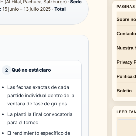
H (Al Hilal, Pachuca, Salzburgo) ·
Sede
PAGINAS 
:
15 junio – 13 julio 2025 ·
Total
Sobre no
Contacto
Nuestra h
Privacy P
Qué no está claro
2
Politica 
Las fechas exactas de cada
Boletin
partido individual dentro de la
ventana de fase de grupos
LEER TA
La plantilla final convocatoria
para el torneo
El rendimiento específico de