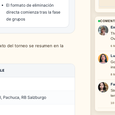
El formato de eliminación
directa comienza tras la fase
de grupos
COMENT
Em
Th
Ov
exto del torneo se resumen en la
6 
Lu
Go
in
LE
thi
8 
Fa
St
te
al, Pachuca, RB Salzburgo
10