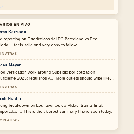
ARIOS EN VIVO
ma Karlsson
e reporting on Estadísticas del FC Barcelona vs Real
iedo:... feels solid and very easy to follow.
MIN ATRAS
cas Meyer
od verification work around Subsidio por cotización
suficiente 2025: requisitos y.... More outlets should write like
s.
MIN ATRAS
rah Nordin
rong breakdown on Los favoritos de Midas: trama, final,
mporadas.... This is the clearest summary I have seen today.
 MIN ATRAS