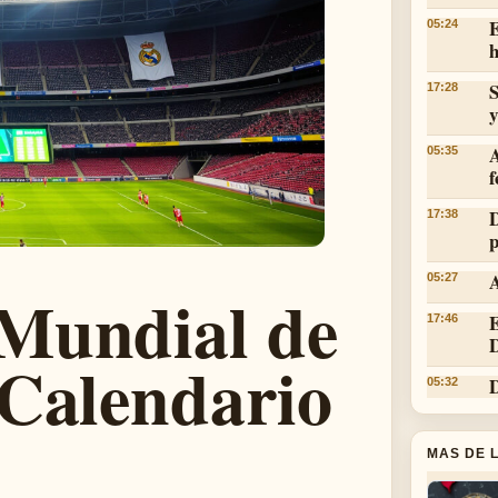
E
05:24
h
S
17:28
y
05:35
f
D
17:38
p
A
05:27
Mundial de
E
17:46
D
 Calendario
D
05:32
MAS DE 