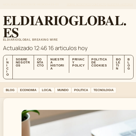
MON, AUG 10
EDICION DE MEDIODIA
ES-ES
SOBRE NOSOTROS
CONTACTO
NUESTRA HISTORIA
ELDIARIOGLOBAL.
ES
ELDIARIOGLOBAL BREAKING WIRE
Actualizado 12:46
16 articulos hoy
I
SOBRE
CO
NUESTR
PRIVAC
POLITICA
BO
B
N
NOSOTR
NTA
A
Y
DE
LE
L
I
OS
CTO
HISTORI
POLICY
COOKIES
TI
O
C
A
N
G
I
O
BLOG
ECONOMIA
LOCAL
MUNDO
POLITICA
TECNOLOGIA