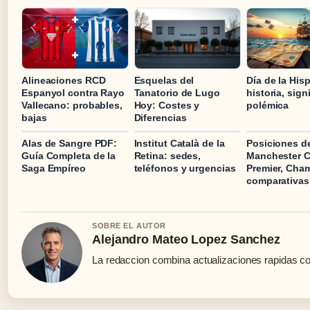
Alineaciones RCD
Esquelas del
Día de la His
Espanyol contra Rayo
Tanatorio de Lugo
historia, sign
Vallecano: probables,
Hoy: Costes y
polémica
bajas
Diferencias
Alas de Sangre PDF:
Institut Català de la
Posiciones d
Guía Completa de la
Retina: sedes,
Manchester C
Saga Empíreo
teléfonos y urgencias
Premier, Cha
comparativas
SOBRE EL AUTOR
Alejandro Mateo Lopez Sanchez
La redaccion combina actualizaciones rapidas co