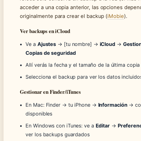
acceder a una copia anterior, las opciones depen
originalmente para crear el backup (
iMobie
).
Ver backups en iCloud
Ve a
Ajustes
→ [tu nombre] →
iCloud
→
Gestio
Copias de seguridad
Allí verás la fecha y el tamaño de la última copia
Selecciona el backup para ver los datos incluido
Gestionar en Finder/iTunes
En Mac: Finder → tu iPhone →
Información
→ con
disponibles
En Windows con iTunes: ve a
Editar
→
Preferen
ver los backups guardados