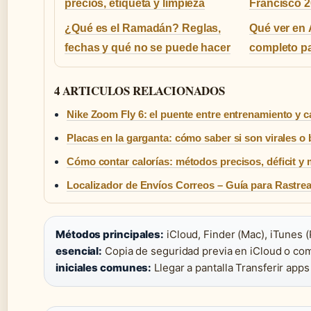
precios, etiqueta y limpieza
Francisco 2
¿Qué es el Ramadán? Reglas,
Qué ver en Á
fechas y qué no se puede hacer
completo pa
4 ARTICULOS RELACIONADOS
Nike Zoom Fly 6: el puente entre entrenamiento y c
Placas en la garganta: cómo saber si son virales o 
Cómo contar calorías: métodos precisos, déficit y 
Localizador de Envíos Correos – Guía para Rastrea
Métodos principales:
iCloud, Finder (Mac), iTunes (
esencial:
Copia de seguridad previa en iCloud o co
iniciales comunes:
Llegar a pantalla Transferir apps