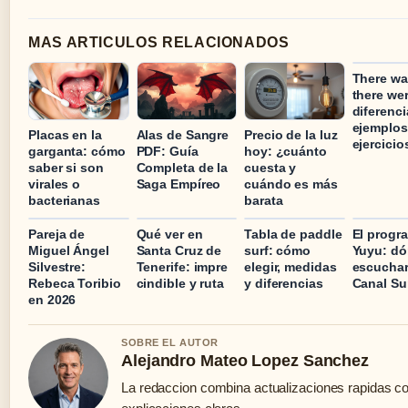
MAS ARTICULOS RELACIONADOS
There wa
there wer
diferenci
ejemplos
Placas en la
Alas de Sangre
Precio de la luz
ejercicio
garganta: cómo
PDF: Guía
hoy: ¿cuánto
saber si son
Completa de la
cuesta y
virales o
Saga Empíreo
cuándo es más
bacterianas
barata
Pareja de
Qué ver en
Tabla de paddle
El progr
Miguel Ángel
Santa Cruz de
surf: cómo
Yuyu: d
Silvestre:
Tenerife: impre
elegir, medidas
escuchar
Rebeca Toribio
cindible y ruta
y diferencias
Canal Su
en 2026
SOBRE EL AUTOR
Alejandro Mateo Lopez Sanchez
La redaccion combina actualizaciones rapidas c