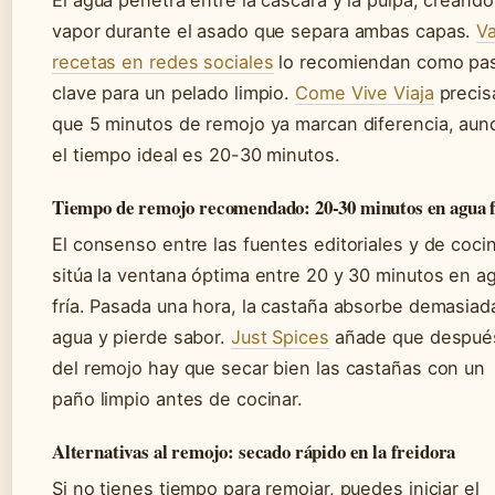
El agua penetra entre la cáscara y la pulpa, creando
vapor durante el asado que separa ambas capas.
Va
recetas en redes sociales
lo recomiendan como pa
clave para un pelado limpio.
Come Vive Viaja
precis
que 5 minutos de remojo ya marcan diferencia, aun
el tiempo ideal es 20-30 minutos.
Tiempo de remojo recomendado: 20-30 minutos en agua f
El consenso entre las fuentes editoriales y de coci
sitúa la ventana óptima entre 20 y 30 minutos en a
fría. Pasada una hora, la castaña absorbe demasiad
agua y pierde sabor.
Just Spices
añade que despué
del remojo hay que secar bien las castañas con un
paño limpio antes de cocinar.
Alternativas al remojo: secado rápido en la freidora
Si no tienes tiempo para remojar, puedes iniciar el