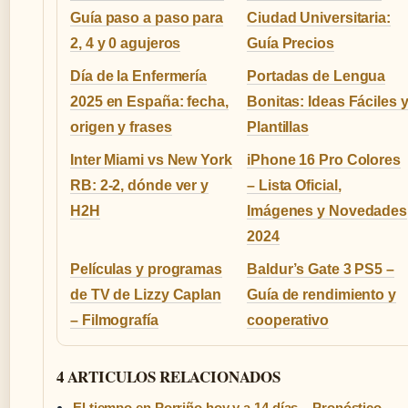
Guía paso a paso para
Ciudad Universitaria:
2, 4 y 0 agujeros
Guía Precios
Día de la Enfermería
Portadas de Lengua
2025 en España: fecha,
Bonitas: Ideas Fáciles 
origen y frases
Plantillas
Inter Miami vs New York
iPhone 16 Pro Colores
RB: 2-2, dónde ver y
– Lista Oficial,
H2H
Imágenes y Novedades
2024
Películas y programas
Baldur’s Gate 3 PS5 –
de TV de Lizzy Caplan
Guía de rendimiento y
– Filmografía
cooperativo
4 ARTICULOS RELACIONADOS
El tiempo en Porriño hoy y a 14 días – Pronóstico