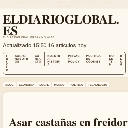
FRI, AUG 7
EDICION DE MEDIODIA
SOBRE NOSOTROS
CONTACTO
NUESTRA
ES-ES
HISTORIA
ELDIARIOGLOBAL.
ES
ELDIARIOGLOBAL BREAKING WIRE
Actualizado 15:50
16 articulos hoy
I
SOBRE
CO
NUESTR
PRIVAC
POLITICA
BO
B
N
NOSOTR
NTA
A
Y
DE
LE
L
I
OS
CTO
HISTORI
POLICY
COOKIES
TI
O
C
A
N
G
I
O
BLOG
ECONOMIA
LOCAL
MUNDO
POLITICA
TECNOLOGIA
Asar castañas en freido