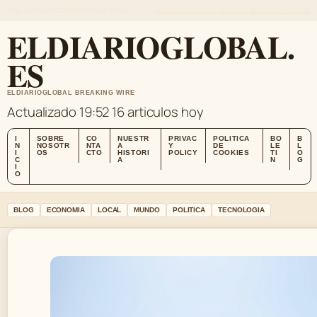
THU, AUG 6
EDICION NOCTURNA
ES-ES
SOBRE NOSOTROS
CONTACTO
NUESTRA HISTORIA
ELDIARIOGLOBAL.
ES
ELDIARIOGLOBAL BREAKING WIRE
Actualizado 19:52
16 articulos hoy
I
SOBRE
CO
NUESTR
PRIVAC
POLITICA
BO
B
N
NOSOTR
NTA
A
Y
DE
LE
L
I
OS
CTO
HISTORI
POLICY
COOKIES
TI
O
C
A
N
G
I
O
BLOG
ECONOMIA
LOCAL
MUNDO
POLITICA
TECNOLOGIA