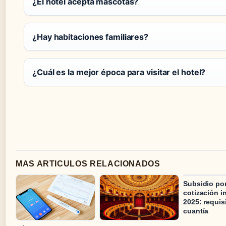
¿El hotel acepta mascotas?
¿Hay habitaciones familiares?
¿Cuál es la mejor época para visitar el hotel?
MAS ARTICULOS RELACIONADOS
Subsidio po
cotización i
2025: requis
cuantía