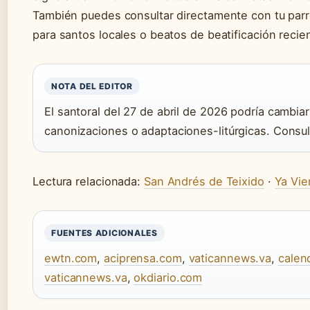
También puedes consultar directamente con tu parr
para santos locales o beatos de beatificación recie
NOTA DEL EDITOR
El santoral del 27 de abril de 2026 podría cambia
canonizaciones o adaptaciones-litúrgicas. Consul
Lectura relacionada:
San Andrés de Teixido
·
Ya Vi
FUENTES ADICIONALES
ewtn.com
,
aciprensa.com
,
vaticannews.va
,
calen
vaticannews.va
,
okdiario.com