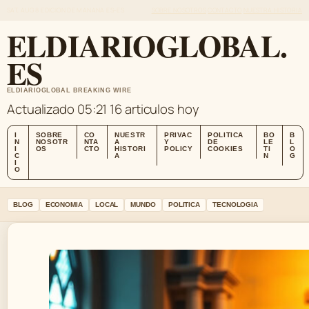
SAT, AUG 8
EDICION DE MANANA
ES-ES
SOBRE NOSOTROS
CONTACTO
NUESTRA HISTORIA
ELDIARIOGLOBAL.
ES
ELDIARIOGLOBAL BREAKING WIRE
Actualizado 05:21
16 articulos hoy
I
SOBRE
CO
NUESTR
PRIVAC
POLITICA
BO
B
N
NOSOTR
NTA
A
Y
DE
LE
L
I
OS
CTO
HISTORI
POLICY
COOKIES
TI
O
C
A
N
G
I
O
BLOG
ECONOMIA
LOCAL
MUNDO
POLITICA
TECNOLOGIA