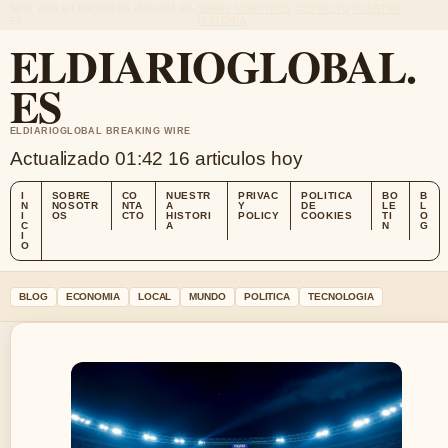
SUN, AUG 9
EDICION DE MANANA
ES-
SOBRE NOSOTROS
CONTACTO
NUESTRA
ES
HISTORIA
ELDIARIOGLOBAL.
ES
ELDIARIOGLOBAL BREAKING WIRE
Actualizado 01:42
16 articulos hoy
I
SOBRE
CO
NUESTR
PRIVAC
POLITICA
BO
B
N
NOSOTR
NTA
A
Y
DE
LE
L
I
OS
CTO
HISTORI
POLICY
COOKIES
TI
O
C
A
N
G
I
O
BLOG
ECONOMIA
LOCAL
MUNDO
POLITICA
TECNOLOGIA