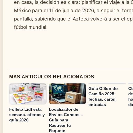
en casa, la decisión es clara: planificar el viaje a la
México para el 11 de junio de 2026, o seguir el tor
pantalla, sabiendo que el Azteca volverá a ser el ep
fútbol mundial.
MAS ARTICULOS RELACIONADOS
Guía O Son do
Ob
Camiño 2025:
de
fechas, cartel,
ho
entradas
di
Folleto Lidl esta
Localizador de
semana: ofertas y
Envíos Correos –
guía 2026
Guía para
Rastrear tu
Paquete