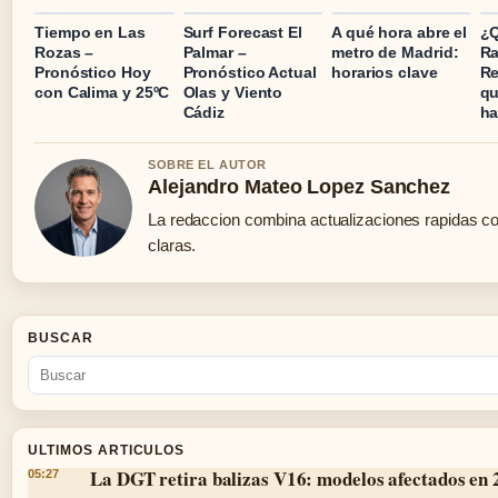
Tiempo en Las
Surf Forecast El
A qué hora abre el
¿Q
Rozas –
Palmar –
metro de Madrid:
R
Pronóstico Hoy
Pronóstico Actual
horarios clave
Re
con Calima y 25ºC
Olas y Viento
qu
Cádiz
ha
SOBRE EL AUTOR
Alejandro Mateo Lopez Sanchez
La redaccion combina actualizaciones rapidas c
claras.
BUSCAR
ULTIMOS ARTICULOS
La DGT retira balizas V16: modelos afectados en
05:27