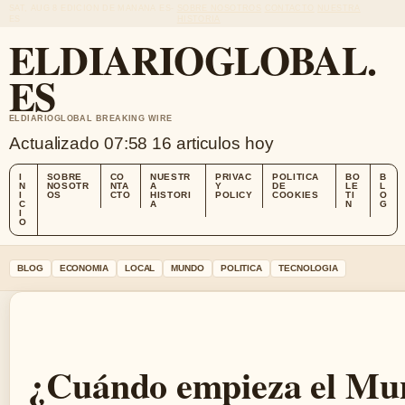
SAT, AUG 8
EDICION DE MANANA
ES-
SOBRE NOSOTROS
CONTACTO
NUESTRA
ES
HISTORIA
ELDIARIOGLOBAL.
ES
ELDIARIOGLOBAL BREAKING WIRE
Actualizado 07:58
16 articulos hoy
I
SOBRE
CO
NUESTR
PRIVAC
POLITICA
BO
B
N
NOSOTR
NTA
A
Y
DE
LE
L
I
OS
CTO
HISTORI
POLICY
COOKIES
TI
O
C
A
N
G
I
O
BLOG
ECONOMIA
LOCAL
MUNDO
POLITICA
TECNOLOGIA
¿Cuándo empieza el Mu