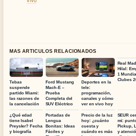
Vivo
MAS ARTICULOS RELACIONADOS
Real Madr
Hilal: Em
1 Mundia
Clubes 2
Tebas
Ford Mustang
Deportes en la
suspende
Mach-E –
tele:
partido Miami:
Prueba
programación,
las razones de
Completa del
canales y cómo
la cancelación
SUV Eléctrico
ver en vivo hoy
¿Qué edad
Portadas de
Precio de la luz
SEUR cer
tiene Isabel
Lengua
hoy: ¿cuánto
mi: punt
Preysler? Fecha
Bonitas: Ideas
cuesta y
Pickup, 
y biografía
Fáciles y
cuándo es más
y atenció