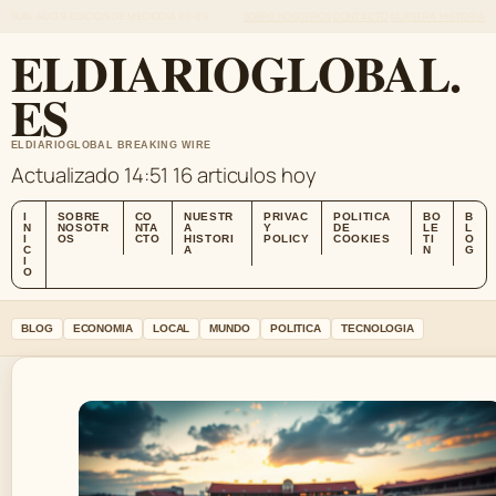
SUN, AUG 9
EDICION DE MEDIODIA
ES-ES
SOBRE NOSOTROS
CONTACTO
NUESTRA HISTORIA
ELDIARIOGLOBAL.
ES
ELDIARIOGLOBAL BREAKING WIRE
Actualizado 14:51
16 articulos hoy
I
SOBRE
CO
NUESTR
PRIVAC
POLITICA
BO
B
N
NOSOTR
NTA
A
Y
DE
LE
L
I
OS
CTO
HISTORI
POLICY
COOKIES
TI
O
C
A
N
G
I
O
BLOG
ECONOMIA
LOCAL
MUNDO
POLITICA
TECNOLOGIA