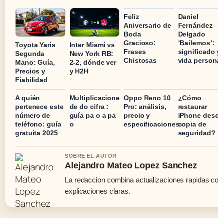
Feliz
Daniel
Aniversario de
Fernández
Boda
Delgado
Gracioso:
‘Bailemos’:
Toyota Yaris
Inter Miami vs
Frases
significado 
Segunda
New York RB:
Chistosas
vida person
Mano: Guía,
2-2, dónde ver
Precios y
y H2H
Fiabilidad
A quién
Multiplicacione
Oppo Reno 10
¿Cómo
pertenece este
de do cifra :
Pro: análisis,
restaurar
número de
guía pa o a pa
precio y
iPhone des
teléfono: guía
o
especificaciones
copia de
gratuita 2025
seguridad?
SOBRE EL AUTOR
Alejandro Mateo Lopez Sanchez
La redaccion combina actualizaciones rapidas c
explicaciones claras.