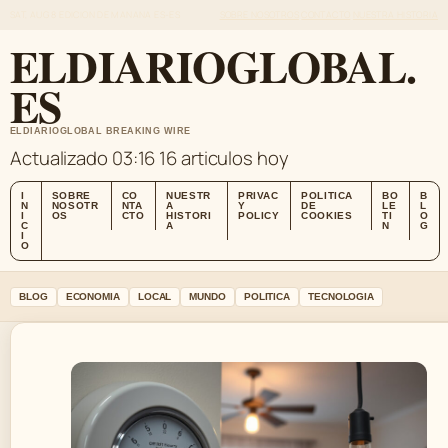
SAT, AUG 8
EDICION DE MANANA
ES-ES
SOBRE NOSOTROS
CONTACTO
NUESTRA HISTORIA
ELDIARIOGLOBAL.
ES
ELDIARIOGLOBAL BREAKING WIRE
Actualizado 03:16
16 articulos hoy
I
SOBRE
CO
NUESTR
PRIVAC
POLITICA
BO
B
N
NOSOTR
NTA
A
Y
DE
LE
L
I
OS
CTO
HISTORI
POLICY
COOKIES
TI
O
C
A
N
G
I
O
BLOG
ECONOMIA
LOCAL
MUNDO
POLITICA
TECNOLOGIA