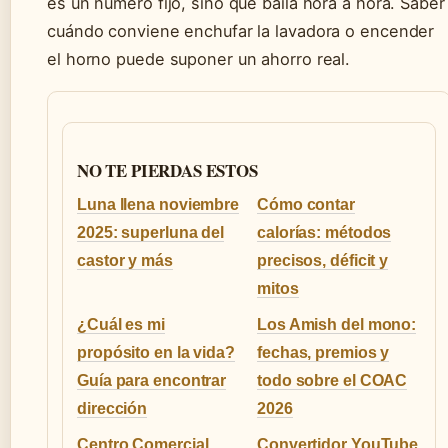
es un número fijo, sino que baila hora a hora. Saber
cuándo conviene enchufar la lavadora o encender
el horno puede suponer un ahorro real.
NO TE PIERDAS ESTOS
Luna llena noviembre
Cómo contar
2025: superluna del
calorías: métodos
castor y más
precisos, déficit y
mitos
¿Cuál es mi
Los Amish del mono:
propósito en la vida?
fechas, premios y
Guía para encontrar
todo sobre el COAC
dirección
2026
Centro Comercial
Convertidor YouTube