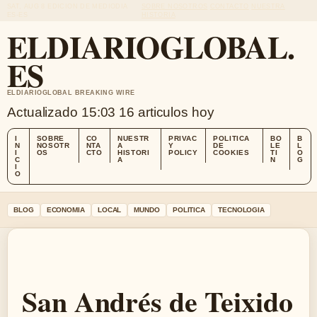
SAT, AUG 8
EDICION DE MEDIODIA
SOBRE NOSOTROS
CONTACTO
NUESTRA
ES-ES
HISTORIA
ELDIARIOGLOBAL.
ES
ELDIARIOGLOBAL BREAKING WIRE
Actualizado 15:03
16 articulos hoy
I
SOBRE
CO
NUESTR
PRIVAC
POLITICA
BO
B
N
NOSOTR
NTA
A
Y
DE
LE
L
I
OS
CTO
HISTORI
POLICY
COOKIES
TI
O
C
A
N
G
I
O
BLOG
ECONOMIA
LOCAL
MUNDO
POLITICA
TECNOLOGIA
San Andrés de Teixido