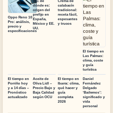
951 de
Crema de
dónde es:
calabacín
origen del
tradicional:
prefijo en
receta fácil,
Oppo Reno 10
España,
espesantes
Pro: análisis,
México y EE.
y trucos
precio y
UU.
especificaciones
El tiempo en
Las Palmas:
clima, coste
y guía
turística
El tiempo en
Aceite de
El tiempo en
Daniel
Porriño hoy
Oliva Lidl –
Ibarra: clima,
Fernández
y a 14 días –
Precio Bajo y
qué hacer y
Delgado
Pronóstico
Baja Calidad
guía
‘Bailemos’:
actualizado
según OCU
completa
significado y
2026
vida
personal