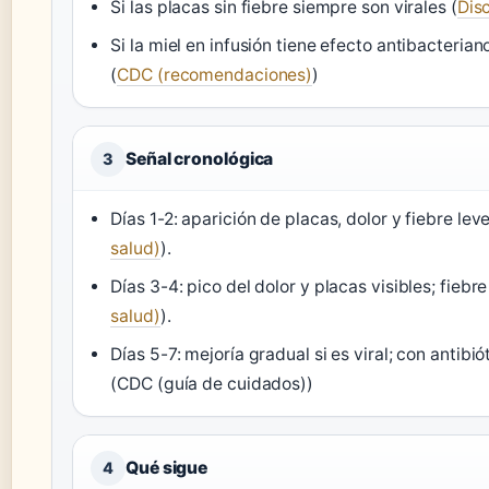
Si las placas sin fiebre siempre son virales (
Dis
Si la miel en infusión tiene efecto antibacter
(
CDC (recomendaciones)
)
Señal cronológica
3
Días 1-2: aparición de placas, dolor y fiebre leve
salud)
).
Días 3-4: pico del dolor y placas visibles; fiebre 
salud)
).
Días 5-7: mejoría gradual si es viral; con antibi
(CDC (guía de cuidados))
Qué sigue
4