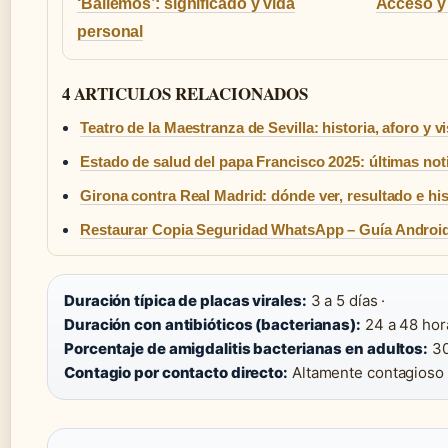
‘Bailemos’: significado y vida
Acceso y
personal
4 ARTICULOS RELACIONADOS
Teatro de la Maestranza de Sevilla: historia, aforo y vi
Estado de salud del papa Francisco 2025: últimas not
Girona contra Real Madrid: dónde ver, resultado e his
Restaurar Copia Seguridad WhatsApp – Guía Android
Duración típica de placas virales:
3 a 5 días ·
Duración con antibióticos (bacterianas):
24 a 48 hora
Porcentaje de amigdalitis bacterianas en adultos:
30
Contagio por contacto directo:
Altamente contagioso