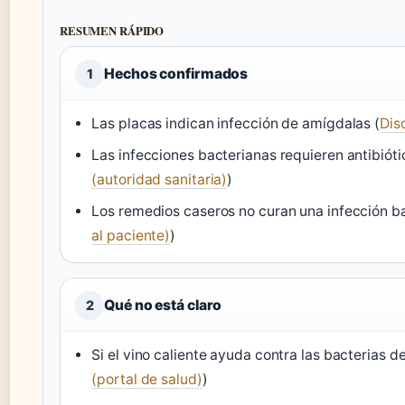
RESUMEN RÁPIDO
Hechos confirmados
1
Las placas indican infección de amígdalas (
Dis
Las infecciones bacterianas requieren antibióti
(autoridad sanitaria)
)
Los remedios caseros no curan una infección ba
al paciente)
)
Qué no está claro
2
Si el vino caliente ayuda contra las bacterias d
(portal de salud)
)