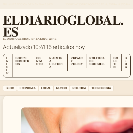
FRI, AUG 7
EDICION DE MANANA
ES-ES
SOBRE NOSOTROS
CONTACTO
NUESTRA HISTORIA
ELDIARIOGLOBAL.
ES
ELDIARIOGLOBAL BREAKING WIRE
Actualizado 10:41
16 articulos hoy
I
SOBRE
CO
NUESTR
PRIVAC
POLITICA
BO
B
N
NOSOTR
NTA
A
Y
DE
LE
L
I
OS
CTO
HISTORI
POLICY
COOKIES
TI
O
C
A
N
G
I
O
BLOG
ECONOMIA
LOCAL
MUNDO
POLITICA
TECNOLOGIA