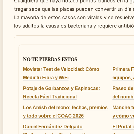
Cualquiera que haya notado puntos blancos en la ga
tragar sabe que las placas pueden convertir un día 
La mayoría de estos casos son virales y se resuelv
los adultos la causa es bacteriana y requiere antibió
NO TE PIERDAS ESTOS
Movistar Test de Velocidad: Cómo
Primera F
Medir tu Fibra y WiFi
equipos, 
Potaje de Garbanzos y Espinacas:
Paseo de l
Receta Fácil Tradicional
del nombr
Los Amish del mono: fechas, premios
Manche te
y todo sobre el COAC 2026
y cómo ve
Daniel Fernández Delgado
El Portal