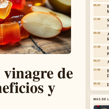
E
05:24
h
S
17:28
y
05:35
f
D
17:38
p
A
05:27
 vinagre de
E
17:46
D
ficios y
D
05:32
MAS DE 