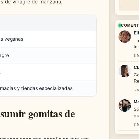
s de vinagre de manzana.
COMENT
El
es veganas
Th
te
agre
3 
Cl
x
Go
Re
rmacias y tiendas especializadas
5 
Ma
nsumir gomitas de
St
re
7 
manzana aseguran beneficios que van