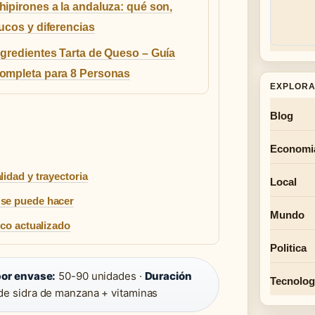
hipirones a la andaluza: qué son,
rucos y diferencias
ngredientes Tarta de Queso – Guía
ompleta para 8 Personas
EXPLORA
Blog
Economi
idad y trayectoria
Local
 se puede hacer
Mundo
ico actualizado
Politica
or envase:
50-90 unidades ·
Duración
Tecnolog
de sidra de manzana + vitaminas