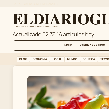
SAT, AUG 8
EDICION DE MANANA
ES-ES
ELDIARIOGL
ELDIARIOGLOBAL BREAKING WIRE
Actualizado 02:35
16 articulos hoy
INICIO
SOBRE NOSOTROS
BLOG
ECONOMIA
LOCAL
MUNDO
POLITICA
TECN