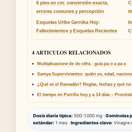
6 pies en cm: conversión exacta,
C
errores comunes y percepción
t
Esquelas Uribe Gernika Hoy:
I
Fallecimientos y Esquelas Recientes
C
4 ARTICULOS RELACIONADOS
Multiplicacione de do cifra : guía pa o a pa o
Samya Supervivientes: quién es, edad, nacional
¿Qué es el Ramadán? Reglas, fechas y qué no
El tiempo en Porriño hoy y a 14 días – Pronóst
Dosis diaria típica:
500-1.000 mg ·
Gominolas p
estándar:
1 mes ·
Ingredientes clave:
Vinagre 