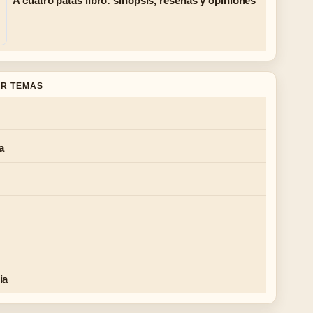
A cuatro patas libro: sinopsis, reseñas y opiniones
R TEMAS
a
ia