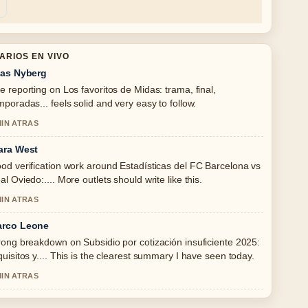
ARIOS EN VIVO
ias Nyberg
e reporting on Los favoritos de Midas: trama, final,
mporadas... feels solid and very easy to follow.
MIN ATRAS
ara West
od verification work around Estadísticas del FC Barcelona vs
al Oviedo:.... More outlets should write like this.
MIN ATRAS
rco Leone
rong breakdown on Subsidio por cotización insuficiente 2025:
quisitos y.... This is the clearest summary I have seen today.
MIN ATRAS