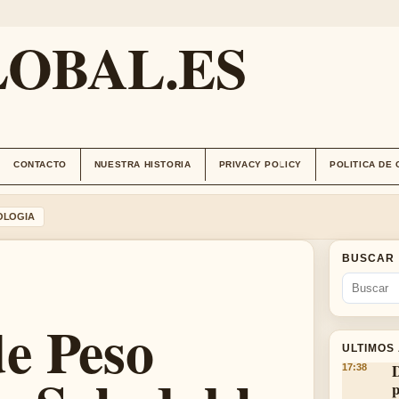
OBAL.ES
CONTACTO
NUESTRA HISTORIA
PRIVACY POLICY
POLITICA DE
OLOGIA
BUSCAR
e Peso
ULTIMOS
D
17:38
p