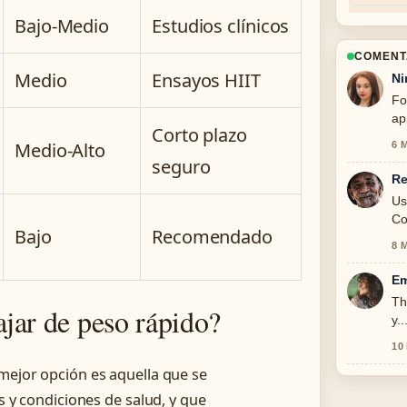
Bajo-Medio
Estudios clínicos
COMENT
Medio
Ensayos HIIT
Ni
Fo
ap
Corto plazo
Medio-Alto
6 
seguro
Re
Us
Co
Bajo
Recomendado
8 
Em
Th
ajar de peso rápido?
y.
10
 mejor opción es aquella que se
as y condiciones de salud, y que