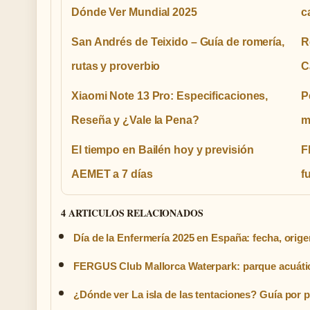
Dónde Ver Mundial 2025
c
San Andrés de Teixido – Guía de romería,
R
rutas y proverbio
C
Xiaomi Note 13 Pro: Especificaciones,
P
Reseña y ¿Vale la Pena?
m
El tiempo en Bailén hoy y previsión
F
AEMET a 7 días
f
4 ARTICULOS RELACIONADOS
Día de la Enfermería 2025 en España: fecha, orige
FERGUS Club Mallorca Waterpark: parque acuáti
¿Dónde ver La isla de las tentaciones? Guía por 