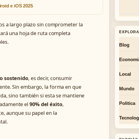
roid e iOS 2025
los a largo plazo sin comprometer la
EXPLORA
trará una hoja de ruta completa
les.
Blog
Economi
Local
co sostenido
, es decir, consumir
mente. Sin embargo, la forma en que
Mundo
ida, sino también si esta se mantiene
Politica
madamente el
90% del éxito
,
te, aunque su papel en la
Tecnolog
tal.