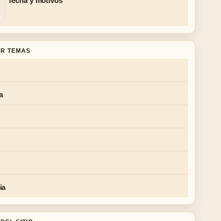
fecha y motivos
R TEMAS
a
ia