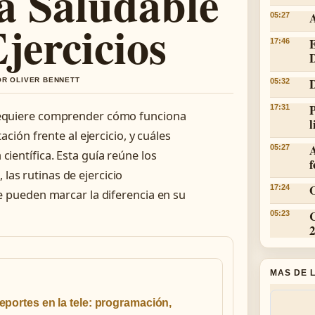
a Saludable
A
05:27
jercicios
E
17:46
D
D
OR OLIVER BENNETT
05:32
17:31
 requiere comprender cómo funciona
l
ación frente al ejercicio, y cuáles
05:27
científica. Esta guía reúne los
f
 las rutinas de ejercicio
O
17:24
 pueden marcar la diferencia en su
05:23
MAS DE 
eportes en la tele: programación,