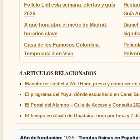
Folleto Lidl esta semana: ofertas y guía
Restau
2026
Guía A
A qué hora abre el metro de Madrid:
Daniel
horarios clave
signifi
Casa de los Famosos Colombia:
Pelícu
Temporada 3 en Vivo
Polvor
4 ARTICULOS RELACIONADOS
Manche ter United v We t Ham: previa y cómo ver en 
El programa del Yuyu: dónde escucharlo en Canal Su
El Portal del Alumno – Guía de Acceso y Consulta 20
El tiempo en Alcalá de Guadaíra: hora por hora y 7 dí
Año de fundación:
1935 ·
Tiendas físicas en España: