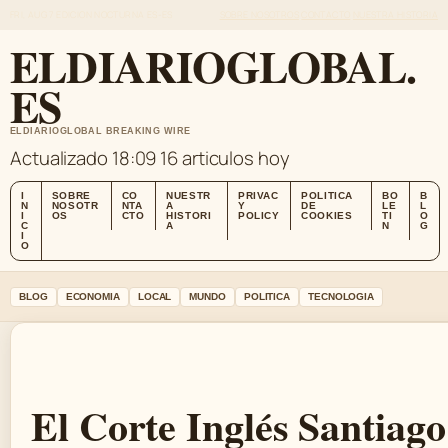
FRI, AUG 7
EDICION NOCTURNA
ES-ES
SOBRE NOSOTROS
CONTACTO
NUESTRA HISTORIA
ELDIARIOGLOBAL.
ES
ELDIARIOGLOBAL BREAKING WIRE
Actualizado 18:09
16 articulos hoy
I
SOBRE
CO
NUESTR
PRIVAC
POLITICA
BO
B
N
NOSOTR
NTA
A
Y
DE
LE
L
I
OS
CTO
HISTORI
POLICY
COOKIES
TI
O
C
A
N
G
I
O
BLOG
ECONOMIA
LOCAL
MUNDO
POLITICA
TECNOLOGIA
El Corte Inglés Santiago