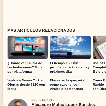
MAS ARTICULOS RELACIONADOS
¿Dónde ver La isla de
El tiempo en Llíria:
Use of E
las tentaciones? Guía
pronóstico actualizado y
Complet
por plataformas
próximos días
Ejercici
Vuelos a Nueva York –
Placas en la garganta:
Como Ba
Ofertas desde 332€ con
cómo saber si son
Rápido 
Iberia
virales o bacterianas
con Diet
SOBRE EL AUTOR
Alejandro Mateo Lopez Sanchez