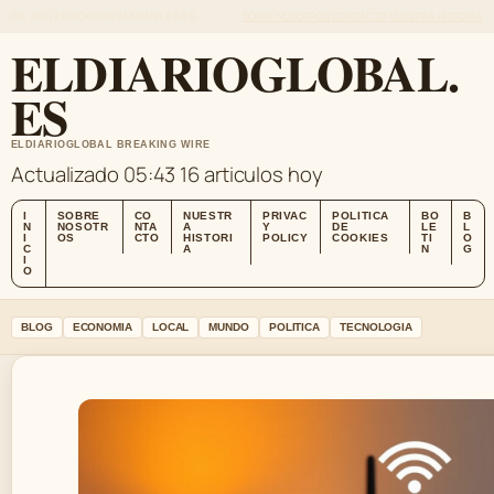
FRI, AUG 7
EDICION DE MANANA
ES-ES
SOBRE NOSOTROS
CONTACTO
NUESTRA HISTORIA
ELDIARIOGLOBAL.
ES
ELDIARIOGLOBAL BREAKING WIRE
Actualizado 05:43
16 articulos hoy
I
SOBRE
CO
NUESTR
PRIVAC
POLITICA
BO
B
N
NOSOTR
NTA
A
Y
DE
LE
L
I
OS
CTO
HISTORI
POLICY
COOKIES
TI
O
C
A
N
G
I
O
BLOG
ECONOMIA
LOCAL
MUNDO
POLITICA
TECNOLOGIA