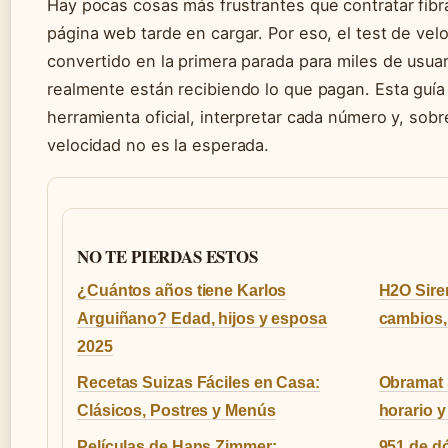
Hay pocas cosas más frustrantes que contratar fib
página web tarde en cargar. Por eso, el test de vel
convertido en la primera parada para miles de usuar
realmente están recibiendo lo que pagan. Esta guía 
herramienta oficial, interpretar cada número y, sob
velocidad no es la esperada.
NO TE PIERDAS ESTOS
¿Cuántos años tiene Karlos
H2O Siren
Arguiñano? Edad, hijos y esposa
cambios, 
2025
Recetas Suizas Fáciles en Casa:
Obramat 
Clásicos, Postres y Menús
horario y
Películas de Hans Zimmer:
951 de dó