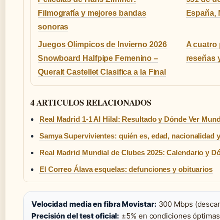
Filmografía y mejores bandas
España, 
sonoras
Juegos Olímpicos de Invierno 2026
A cuatro 
Snowboard Halfpipe Femenino –
reseñas 
Queralt Castellet Clasifica a la Final
4 ARTICULOS RELACIONADOS
Real Madrid 1-1 Al Hilal: Resultado y Dónde Ver Mund
Samya Supervivientes: quién es, edad, nacionalidad y
Real Madrid Mundial de Clubes 2025: Calendario y D
El Correo Álava esquelas: defunciones y obituarios
Velocidad media en fibra Movistar:
300 Mbps (descarg
Precisión del test oficial:
±5% en condiciones óptimas 