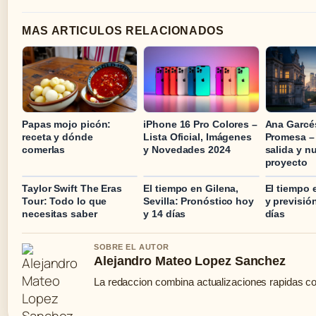
MAS ARTICULOS RELACIONADOS
Papas mojo picón:
iPhone 16 Pro Colores –
Ana Garcé
receta y dónde
Lista Oficial, Imágenes
Promesa –
comerlas
y Novedades 2024
salida y n
proyecto
Taylor Swift The Eras
El tiempo en Gilena,
El tiempo 
Tour: Todo lo que
Sevilla: Pronóstico hoy
y previsió
necesitas saber
y 14 días
días
SOBRE EL AUTOR
Alejandro Mateo Lopez Sanchez
La redaccion combina actualizaciones rapidas co