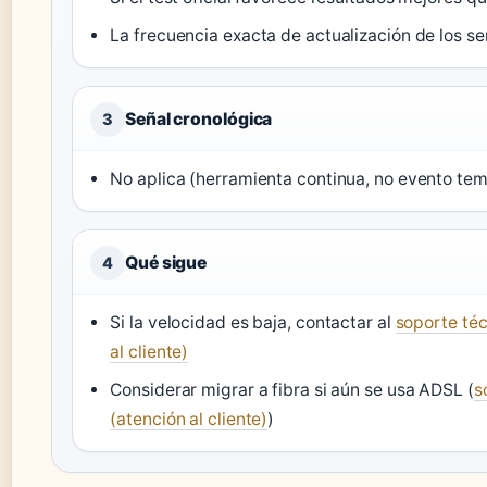
La frecuencia exacta de actualización de los s
Señal cronológica
3
No aplica (herramienta continua, no evento tem
Qué sigue
4
Si la velocidad es baja, contactar al
soporte téc
al cliente)
Considerar migrar a fibra si aún se usa ADSL (
s
(atención al cliente)
)