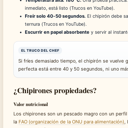
Temperatura alta: 180 °C.
Una prueba práctica: 
inmediato, está listo (Trucos en YouTube).
Freír solo 40-50 segundos.
El chipirón debe sa
ternura (Trucos en YouTube).
Escurrir en papel absorbente
y servir al instant
EL TRUCO DEL CHEF
Si fríes demasiado tiempo, el chipirón se vuelve
perfecta está entre 40 y 50 segundos, ni uno má
¿Chipirones propiedades?
Valor nutricional
Los chipirones son un pescado magro con un perfil 
la
FAO (organización de la ONU para alimentación)
,