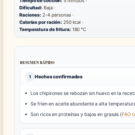
Tiempo de cocción:
5 minutos ·
Dificultad:
Baja ·
Raciones:
2-4 personas ·
Calorías por ración:
250 kcal ·
Temperatura de fritura:
180 °C
RESUMEN RÁPIDO
Hechos confirmados
1
Los chipirones se rebozan sin huevo en la receta
Se fríen en aceite abundante a alta temperatura
Son ricos en proteínas y bajos en grasas (
FAO (