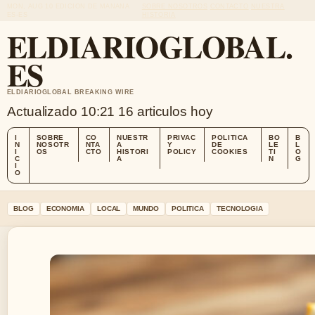
MON, AUG 10
EDICION DE MANANA
SOBRE NOSOTROS
CONTACTO
NUESTRA
ES-ES
HISTORIA
ELDIARIOGLOBAL.
ES
ELDIARIOGLOBAL BREAKING WIRE
Actualizado 10:21
16 articulos hoy
I
SOBRE
CO
NUESTR
PRIVAC
POLITICA
BO
B
N
NOSOTR
NTA
A
Y
DE
LE
L
I
OS
CTO
HISTORI
POLICY
COOKIES
TI
O
C
A
N
G
I
O
BLOG
ECONOMIA
LOCAL
MUNDO
POLITICA
TECNOLOGIA