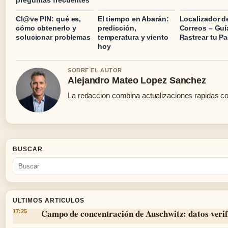
Cl@ve PIN: qué es,
El tiempo en Abarán:
Localizador d
cómo obtenerlo y
predicción,
Correos – Guí
solucionar problemas
temperatura y viento
Rastrear tu P
hoy
SOBRE EL AUTOR
Alejandro Mateo Lopez Sanchez
La redaccion combina actualizaciones rapidas co
BUSCAR
ULTIMOS ARTICULOS
Campo de concentración de Auschwitz: datos verif
17:25