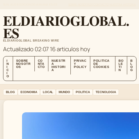
SUN, AUG 9
EDICION DE MANANA
ES-ES
SOBRE NOSOTROS
CONTACTO
NUESTRA HISTORIA
ELDIARIOGLOBAL.
ES
ELDIARIOGLOBAL BREAKING WIRE
Actualizado 02:07
16 articulos hoy
I
SOBRE
CO
NUESTR
PRIVAC
POLITICA
BO
B
N
NOSOTR
NTA
A
Y
DE
LE
L
I
OS
CTO
HISTORI
POLICY
COOKIES
TI
O
C
A
N
G
I
O
BLOG
ECONOMIA
LOCAL
MUNDO
POLITICA
TECNOLOGIA