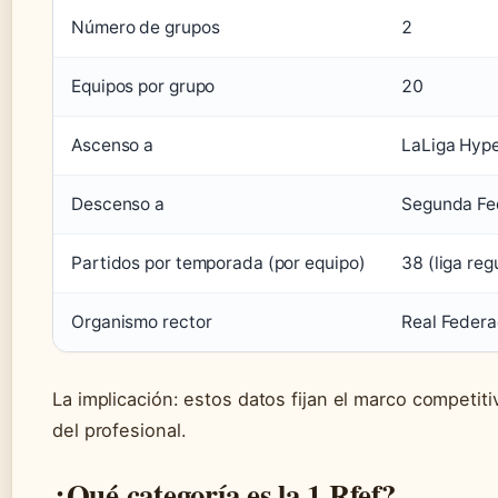
Número de grupos
2
Equipos por grupo
20
Ascenso a
LaLiga Hype
Descenso a
Segunda Fe
Partidos por temporada (por equipo)
38 (liga reg
Organismo rector
Real Federa
La implicación: estos datos fijan el marco competit
del profesional.
¿Qué categoría es la 1 Rfef?