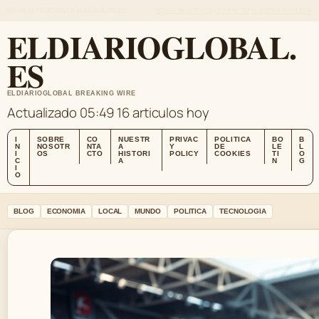
FRI, AUG 7
EDICION DE MANANA
ES-ES
SOBRE NOSOTROS
CONTACTO
NUESTRA HISTORIA
ELDIARIOGLOBAL.
ES
ELDIARIOGLOBAL BREAKING WIRE
Actualizado 05:49
16 articulos hoy
I
SOBRE
CO
NUESTR
PRIVAC
POLITICA
BO
B
N
NOSOTR
NTA
A
Y
DE
LE
L
I
OS
CTO
HISTORI
POLICY
COOKIES
TI
O
C
A
N
G
I
O
BLOG
ECONOMIA
LOCAL
MUNDO
POLITICA
TECNOLOGIA