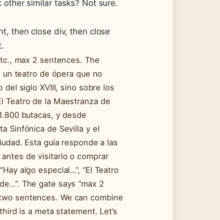
 other similar tasks? Not sure.
t, then close div, then close
t.
 etc., max 2 sentences. The
en un teatro de ópera que no
 del siglo XVIII, sino sobre los
El Teatro de la Maestranza de
 1.800 butacas, y desde
a Sinfónica de Sevilla y el
ciudad. Esta guía responde a las
antes de visitarlo o comprar
“Hay algo especial…”, “El Teatro
nde…”. The gate says “max 2
 two sentences. We can combine
third is a meta statement. Let’s