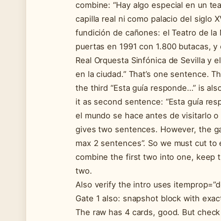
combine: “Hay algo especial en un te
capilla real ni como palacio del siglo X
fundición de cañones: el Teatro de la
puertas en 1991 con 1.800 butacas, y
Real Orquesta Sinfónica de Sevilla y e
en la ciudad.” That’s one sentence. 
the third “Esta guía responde…” is als
it as second sentence: “Esta guía re
el mundo se hace antes de visitarlo o
gives two sentences. However, the ga
max 2 sentences”. So we must cut to e
combine the first two into one, keep 
two.
Also verify the intro uses itemprop=”d
Gate 1 also: snapshot block with exac
The raw has 4 cards, good. But check