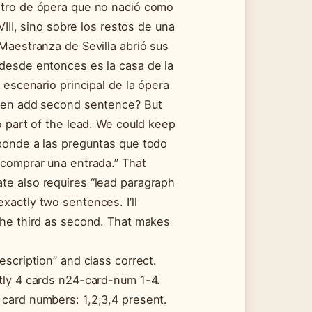
atro de ópera que no nació como
VIII, sino sobre los restos de una
 Maestranza de Sevilla abrió sus
 desde entonces es la casa de la
l escenario principal de la ópera
Then add second sentence? But
o part of the lead. We could keep
sponde a las preguntas que todo
 comprar una entrada.” That
te also requires “lead paragraph
xactly two sentences. I’ll
the third as second. That makes
escription” and class correct.
tly 4 cards n24-card-num 1-4.
 card numbers: 1,2,3,4 present.