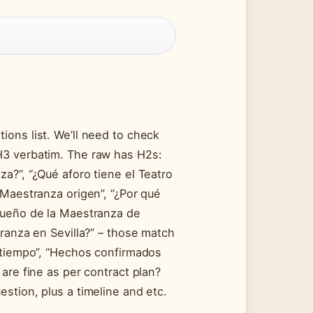
ions list. We’ll need to check
H3 verbatim. The raw has H2s:
a?”, “¿Qué aforo tiene el Teatro
 Maestranza origen”, “¿Por qué
 dueño de la Maestranza de
tranza en Sevilla?” – those match
e tiempo”, “Hechos confirmados
 are fine as per contract plan?
stion, plus a timeline and etc.