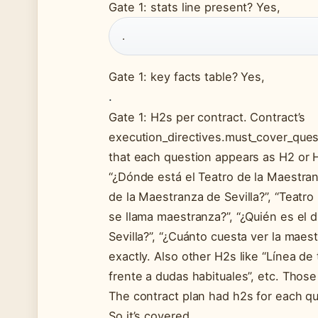
Gate 1: stats line present? Yes,
.
Gate 1: key facts table? Yes,
.
Gate 1: H2s per contract. Contract’s
execution_directives.must_cover_quest
that each question appears as H2 or 
“¿Dónde está el Teatro de la Maestranz
de la Maestranza de Sevilla?”, “Teatro
se llama maestranza?”, “¿Quién es el
Sevilla?”, “¿Cuánto cuesta ver la maes
exactly. Also other H2s like “Línea d
frente a dudas habituales”, etc. Those
The contract plan had h2s for each que
So it’s covered.