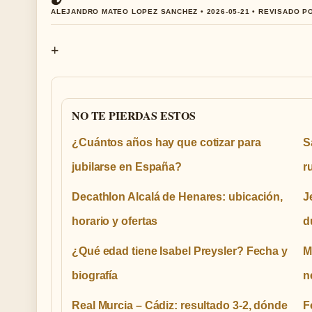
ALEJANDRO MATEO LOPEZ SANCHEZ • 2026-05-21 • REVISADO P
+
NO TE PIERDAS ESTOS
¿Cuántos años hay que cotizar para
S
jubilarse en España?
r
Decathlon Alcalá de Henares: ubicación,
J
horario y ofertas
d
¿Qué edad tiene Isabel Preysler? Fecha y
M
biografía
n
Real Murcia – Cádiz: resultado 3-2, dónde
F