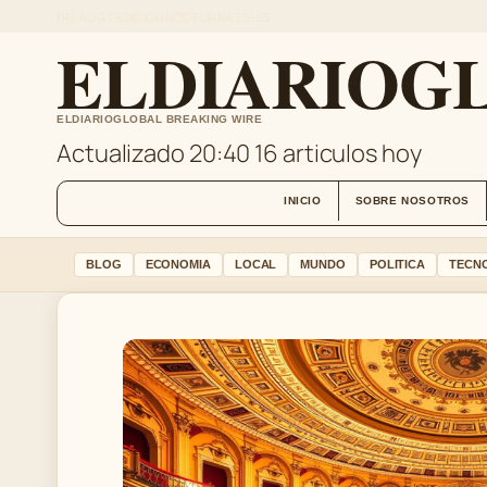
FRI, AUG 7
EDICION NOCTURNA
ES-ES
ELDIARIOGL
ELDIARIOGLOBAL BREAKING WIRE
Actualizado 20:40
16 articulos hoy
INICIO
SOBRE NOSOTROS
BLOG
ECONOMIA
LOCAL
MUNDO
POLITICA
TECN