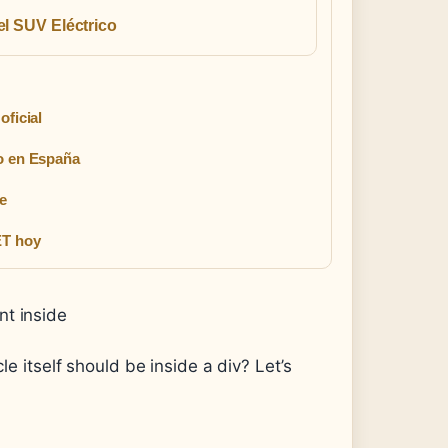
el SUV Eléctrico
oficial
vo en España
ve
ET hoy
t inside
le itself should be inside a div? Let’s