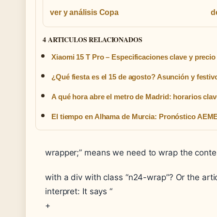
ver y análisis Copa
d
4 ARTICULOS RELACIONADOS
Xiaomi 15 T Pro – Especificaciones clave y precio 
¿Qué fiesta es el 15 de agosto? Asunción y festi
A qué hora abre el metro de Madrid: horarios cla
El tiempo en Alhama de Murcia: Pronóstico AEM
wrapper;” means we need to wrap the conten
with a div with class “n24-wrap”? Or the artic
interpret: It says “
+