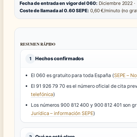
Fecha de entrada en vigor del 060:
Diciembre 2022 ·
Coste de llamada al 0.60 SEPE:
0,60 €/minuto (no grat
RESUMEN RÁPIDO
Hechos confirmados
1
El 060 es gratuito para toda España (
SEPE – No
El 91 926 79 70 es el número oficial de cita pre
telefónica
)
Los números 900 812 400 y 900 812 401 son gr
Jurídica – información SEPE
)
Qué no está claro
2