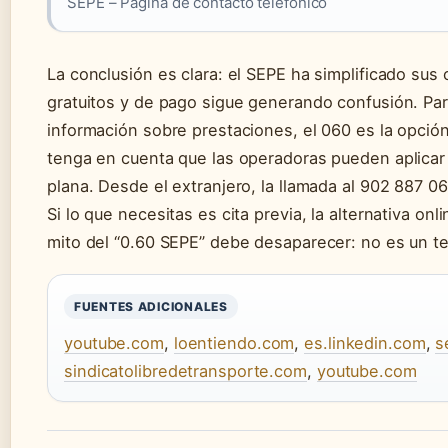
SEPE – Página de contacto telefónico
La conclusión es clara: el SEPE ha simplificado sus
gratuitos y de pago sigue generando confusión. Pa
información sobre prestaciones, el 060 es la opció
tenga en cuenta que las operadoras pueden aplicar c
plana. Desde el extranjero, la llamada al 902 887 06
Si lo que necesitas es cita previa, la alternativa onl
mito del “0.60 SEPE” debe desaparecer: no es un t
FUENTES ADICIONALES
youtube.com
,
loentiendo.com
,
es.linkedin.com
,
s
sindicatolibredetransporte.com
,
youtube.com