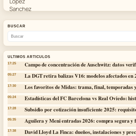
BUSCAR
ULTIMOS ARTICULOS
Campo de concentración de Auschwitz: datos verif
17:25
La DGT retira balizas V16: modelos afectados en
05:27
Los favoritos de Midas: trama, final, temporadas 
17:30
Estadísticas del FC Barcelona vs Real Oviedo: hist
05:24
Subsidio por cotización insuficiente 2025: requisit
17:28
Aguilera y Meni entradas 2026: compra segura y 
05:35
David Lloyd La Finca: dueños, instalaciones y prec
17:38