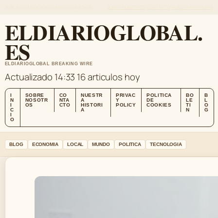
SUN, AUG 9
EDICION DE MEDIODIA
ES-ES
SOBRE NOSOTROS
CONTACTO
NUESTRA HISTORIA
ELDIARIOGLOBAL.
ES
ELDIARIOGLOBAL BREAKING WIRE
Actualizado 14:33
16 articulos hoy
I
SOBRE
CO
NUESTR
PRIVAC
POLITICA
BO
B
N
NOSOTR
NTA
A
Y
DE
LE
L
I
OS
CTO
HISTORI
POLICY
COOKIES
TI
O
C
A
N
G
I
O
BLOG
ECONOMIA
LOCAL
MUNDO
POLITICA
TECNOLOGIA