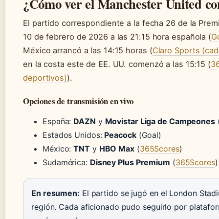
¿Cómo ver el Manchester United c
El partido correspondiente a la fecha 26 de la Pre
10 de febrero de 2026 a las 21:15 hora española (
Go
México arrancó a las 14:15 horas (
Claro Sports (ca
en la costa este de EE. UU. comenzó a las 15:15 (
36
deportivos)
).
Opciones de transmisión en vivo
España:
DAZN
y
Movistar Liga de Campeones
(
Estados Unidos:
Peacock
(Goal)
México:
TNT
y
HBO Max
(
365Scores
)
Sudamérica:
Disney Plus Premium
(
365Scores
)
En resumen:
El partido se jugó en el London Stad
región. Cada aficionado pudo seguirlo por plat