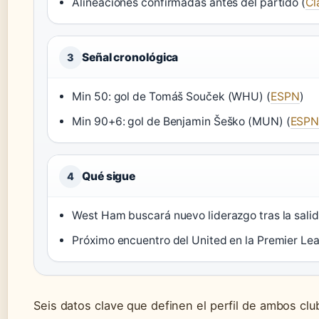
Alineaciones confirmadas antes del partido (
Cl
Señal cronológica
3
Min 50: gol de Tomáš Souček (WHU) (
ESPN
)
Min 90+6: gol de Benjamin Šeško (MUN) (
ESP
Qué sigue
4
West Ham buscará nuevo liderazgo tras la sali
Próximo encuentro del United en la Premier Le
Seis datos clave que definen el perfil de ambos cl