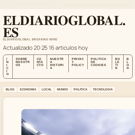
FRI, AUG 7
EDICION NOCTURNA
ES-ES
SOBRE NOSOTROS
CONTACTO
NUESTRA HISTORIA
ELDIARIOGLOBAL.
ES
ELDIARIOGLOBAL BREAKING WIRE
Actualizado 20:25
16 articulos hoy
I
SOBRE
CO
NUESTR
PRIVAC
POLITICA
BO
B
N
NOSOTR
NTA
A
Y
DE
LE
L
I
OS
CTO
HISTORI
POLICY
COOKIES
TI
O
C
A
N
G
I
O
BLOG
ECONOMIA
LOCAL
MUNDO
POLITICA
TECNOLOGIA