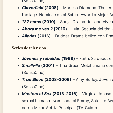
(SensaCine)
Cloverfield
(2008)
– Marlena Diamond. Thriller
footage. Nominación al Saturn Award a Mejor Ac
127 horas
(2010)
– Sonja. Drama de supervivenc
Ahora me ves 2
(2016)
– Lula. Secuela del thri
Aliados
(2016)
– Bridget. Drama bélico con Brad
Series de televisión
Jóvenes y rebeldes
(1999)
– Faith. Su debut en
Smallville
(2001)
– Tina Greer. Metahumana con
(SensaCine)
True Blood
(2008–2009)
– Amy Burley. Joven c
(SensaCine)
Masters of Sex
(2013–2016)
– Virginia Johnso
sexual humano. Nominada al Emmy, Satellite Awa
como Mejor Actriz Principal. (TV Guide)