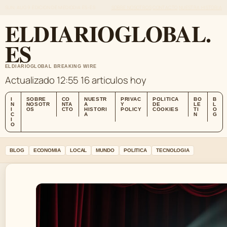
SUN, AUG 9
EDICION DE MEDIODIA
ES-ES
SOBRE NOSOTROS
CONTACTO
NUESTRA HISTORIA
ELDIARIOGLOBAL.
ES
ELDIARIOGLOBAL BREAKING WIRE
Actualizado 12:55
16 articulos hoy
I
SOBRE
CO
NUESTR
PRIVAC
POLITICA
BO
B
N
NOSOTR
NTA
A
Y
DE
LE
L
I
OS
CTO
HISTORI
POLICY
COOKIES
TI
O
C
A
N
G
I
O
BLOG
ECONOMIA
LOCAL
MUNDO
POLITICA
TECNOLOGIA