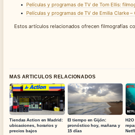
Películas y programas de TV de Tom Ellis: filmo
Películas y programas de TV de Emilia Clarke –
Estos artículos relacionados ofrecen filmografías c
MAS ARTICULOS RELACIONADOS
Tiendas Action en Madrid:
El tiempo en Gijón:
H2O 
ubicaciones, horarios y
pronóstico hoy, mañana y
repa
precios bajos
15 días
Netfl