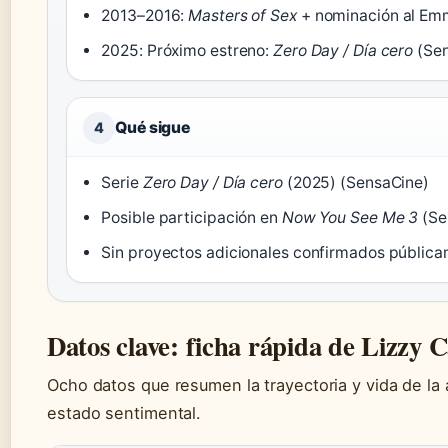
2013–2016:
Masters of Sex
+ nominación al Em
2025: Próximo estreno:
Zero Day / Día cero
(Sen
Qué sigue
4
Serie
Zero Day / Día cero
(2025) (SensaCine)
Posible participación en
Now You See Me 3
(Se
Sin proyectos adicionales confirmados públic
Datos clave: ficha rápida de Lizzy 
Ocho datos que resumen la trayectoria y vida de la 
estado sentimental.