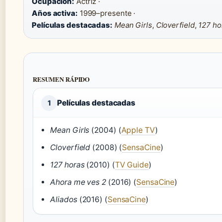
Ocupación:
Actriz ·
Años activa:
1999–presente ·
Películas destacadas:
Mean Girls
,
Cloverfield
,
127 ho
RESUMEN RÁPIDO
Películas destacadas
1
Mean Girls
(2004) (
Apple TV
)
Cloverfield
(2008) (
SensaCine
)
127 horas
(2010) (
TV Guide
)
Ahora me ves 2
(2016) (
SensaCine
)
Aliados
(2016) (
SensaCine
)