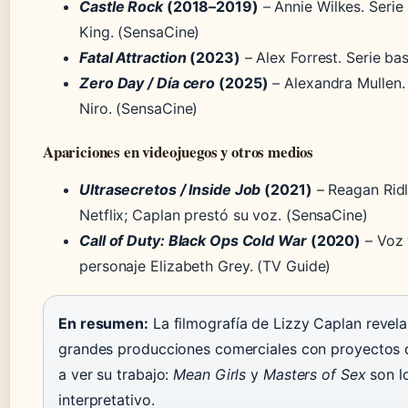
Castle Rock
(2018–2019)
– Annie Wilkes. Serie
King. (SensaCine)
Fatal Attraction
(2023)
– Alex Forrest. Serie ba
Zero Day / Día cero
(2025)
– Alexandra Mullen. 
Niro. (SensaCine)
Apariciones en videojuegos y otros medios
Ultrasecretos / Inside Job
(2021)
– Reagan Ridl
Netflix; Caplan prestó su voz. (SensaCine)
Call of Duty: Black Ops Cold War
(2020)
– Voz 
personaje Elizabeth Grey. (TV Guide)
En resumen:
La filmografía de Lizzy Caplan revela 
grandes producciones comerciales con proyectos d
a ver su trabajo:
Mean Girls
y
Masters of Sex
son l
interpretativo.