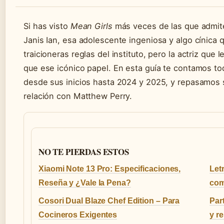
Si has visto
Mean Girls
más veces de las que admite
Janis Ian, esa adolescente ingeniosa y algo cínica
traicioneras reglas del instituto, pero la actriz que
que ese icónico papel. En esta guía te contamos to
desde sus inicios hasta 2024 y 2025, y repasamos s
relación con Matthew Perry.
NO TE PIERDAS ESTOS
Xiaomi Note 13 Pro: Especificaciones,
Let
Reseña y ¿Vale la Pena?
com
Cosori Dual Blaze Chef Edition – Para
Par
Cocineros Exigentes
y r