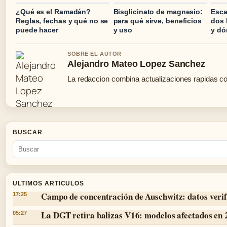
¿Qué es el Ramadán?
Bisglicinato de magnesio:
Esca
Reglas, fechas y qué no se
para qué sirve, beneficios
dos 
puede hacer
y uso
y dó
SOBRE EL AUTOR
Alejandro Mateo Lopez Sanchez
La redaccion combina actualizaciones rapidas co
BUSCAR
ULTIMOS ARTICULOS
Campo de concentración de Auschwitz: datos verif
17:25
La DGT retira balizas V16: modelos afectados en
05:27